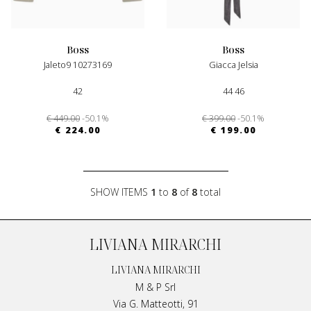
boss
boss
Jaleto9 10273169
Giacca Jelsia
42
44 46
€ 449.00
-50.1%
€ 399.00
-50.1%
€ 224.00
€ 199.00
SHOW ITEMS
1
to
8
of
8
total
LIVIANA MIRARCHI
LIVIANA MIRARCHI
M & P Srl
Via G. Matteotti, 91