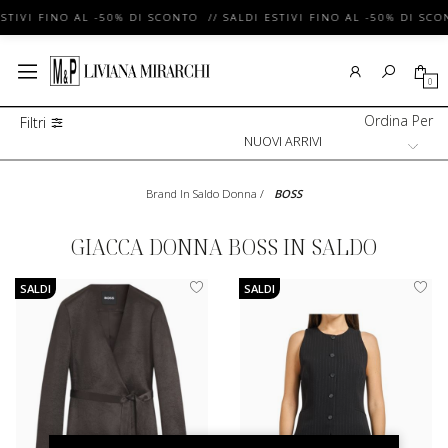
STIVI FINO AL -50% DI SCONTO // SALDI ESTIVI FINO AL -50% DI SCO
0
Ordina Per
Filtri
Brand In Saldo Donna
/
BOSS
GIACCA DONNA BOSS IN SALDO
SALDI
SALDI