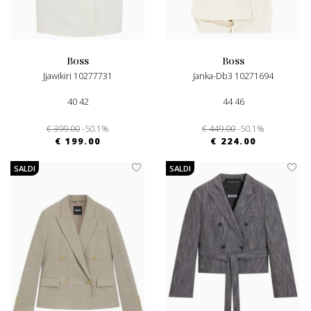
boss
boss
Jjawikiri 10277731
Janka-Db3 10271694
40 42
44 46
€ 399.00
-50.1%
€ 449.00
-50.1%
€ 199.00
€ 224.00
SALDI
SALDI