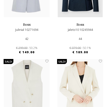
boss
boss
Julinial 10271694
Jaleto10 10245944
42
44
€ 299.00
-50.2%
€ 379.00
-50.1%
€ 149.00
€ 189.00
SALDI
SALDI