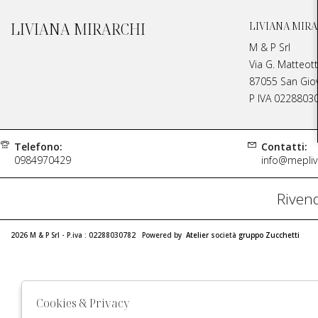
LIVIANA MIRARCHI
LIVIANA MIRA
M & P Srl
Via G. Matteott
87055 San Giova
P IVA 0228803
Telefono:
Contatti:
0984970429
info@meplivi
Rivend
2026 M & P Srl - P.iva : 02288030782 Powered by
Atelier
società
gruppo Zucchetti
Cookies & Privacy