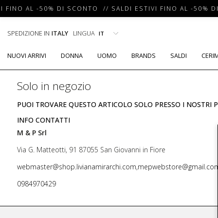
I FINO AL -50% DI SCONTO // SALDI ESTIVI FINO AL -50% D
SPEDIZIONE IN
ITALY
LINGUA
NUOVI ARRIVI
DONNA
UOMO
BRANDS
SALDI
CERI
Solo in negozio
PUOI TROVARE QUESTO ARTICOLO SOLO PRESSO I NOSTRI P
INFO CONTATTI
M & P Srl
Via G. Matteotti, 91 87055 San Giovanni in Fiore
webmaster@shop.livianamirarchi.com,mepwebstore@gmail.co
0984970429