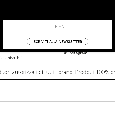
RCHI
SHOPPING
L'azienda
i, 91
Resi
nni in Fiore Italia
Contatti
0782
Pagamenti
ISCRIVITI ALLA NEWSLETTER
Spedizione
Instagram
anamirarchi.it
itori autorizzati di tutti i brand. Prodotti 100% or