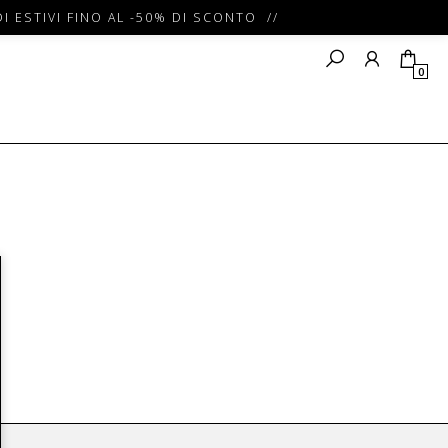
I ESTIVI FINO AL -50% DI SCONTO //
0