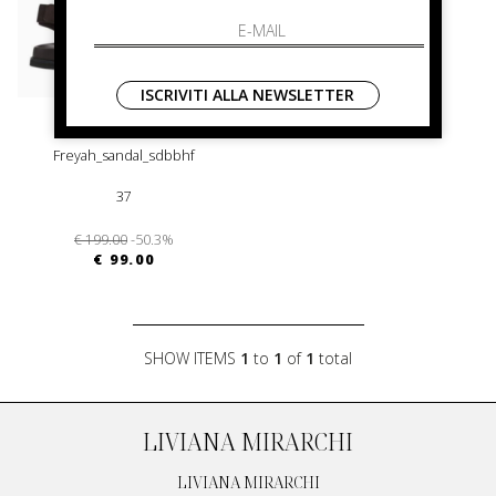
ISCRIVITI ALLA NEWSLETTER
boss
Freyah_sandal_sdbbhf
37
€ 199.00
-50.3%
€ 99.00
SHOW ITEMS
1
to
1
of
1
total
LIVIANA MIRARCHI
LIVIANA MIRARCHI