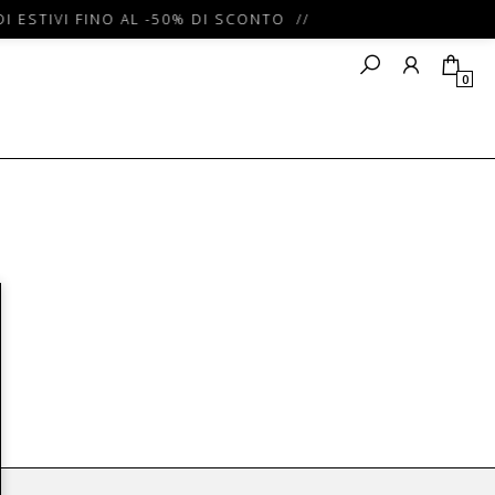
I ESTIVI FINO AL -50% DI SCONTO //
0