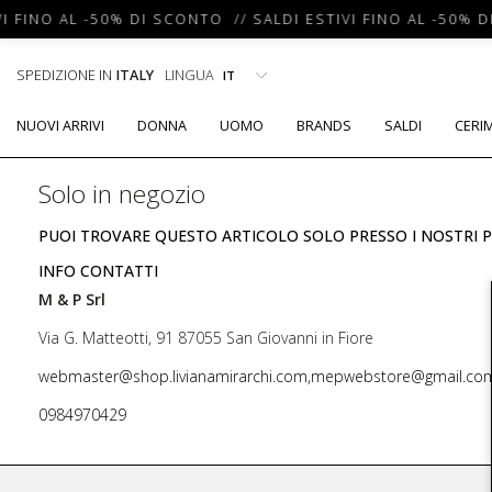
I FINO AL -50% DI SCONTO // SALDI ESTIVI FINO AL -50% D
SPEDIZIONE IN
ITALY
LINGUA
NUOVI ARRIVI
DONNA
UOMO
BRANDS
SALDI
CERI
Solo in negozio
PUOI TROVARE QUESTO ARTICOLO SOLO PRESSO I NOSTRI P
INFO CONTATTI
M & P Srl
Via G. Matteotti, 91 87055 San Giovanni in Fiore
webmaster@shop.livianamirarchi.com,mepwebstore@gmail.co
0984970429