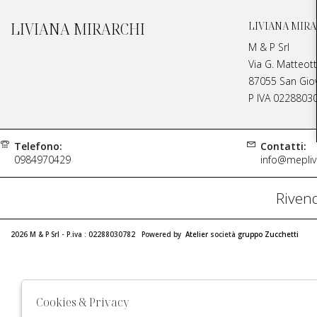
LIVIANA MIRARCHI
LIVIANA MIRA
M & P Srl
Via G. Matteott
87055 San Giova
P IVA 0228803
Telefono:
Contatti:
0984970429
info@meplivi
Rivend
2026 M & P Srl - P.iva : 02288030782 Powered by
Atelier
società
gruppo Zucchetti
Cookies & Privacy