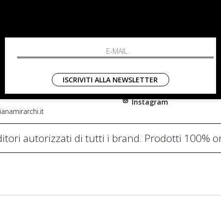
RCHI
SHOPPING
L'azienda
i, 91
Resi
nni in Fiore Italia
Contatti
0782
Pagamenti
ISCRIVITI ALLA NEWSLETTER
Spedizione
Instagram
anamirarchi.it
itori autorizzati di tutti i brand. Prodotti 100% or