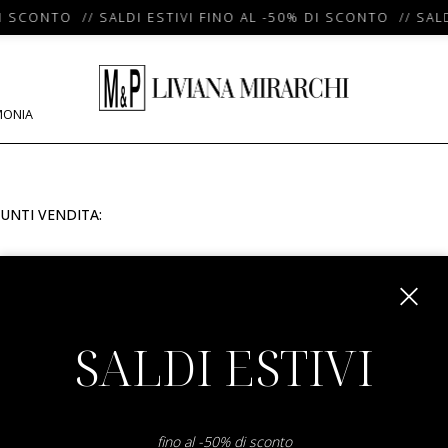
I SCONTO // SALDI ESTIVI FINO AL -50% DI SCONTO // SALD
MONIA
UNTI VENDITA:
m
SALDI ESTIVI
fino al -50% di sconto