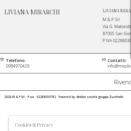
LIVIANA MIRARCHI
LIVIANA MIRA
M & P Srl
Via G. Matteott
87055 San Giova
P IVA 0228803
Telefono:
Contatti:
0984970429
info@meplivi
Rivend
2026 M & P Srl - P.iva : 02288030782 Powered by
Atelier
società
gruppo Zucchetti
Cookies & Privacy