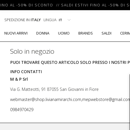
FINO AL -50% DI SCONTO // SALDI ESTIVI FINO AL -50% DI 
SPEDIZIONE IN
ITALY
LINGUA
NUOVI ARRIVI
DONNA
UOMO
BRANDS
SALDI
CERI
Solo in negozio
PUOI TROVARE QUESTO ARTICOLO SOLO PRESSO I NOSTRI P
INFO CONTATTI
M & P Srl
Via G. Matteotti, 91 87055 San Giovanni in Fiore
webmaster@shop.livianamirarchi.com,mepwebstore@gmail.co
0984970429