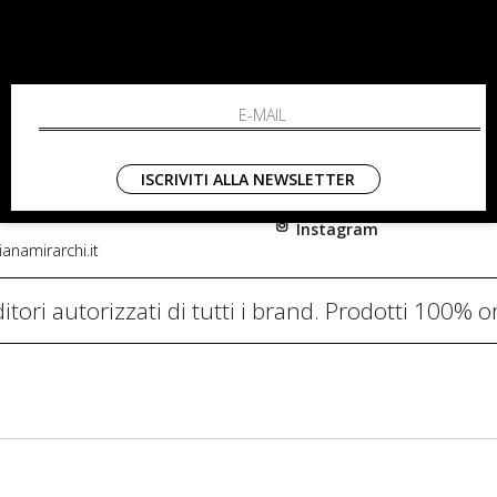
RCHI
SHOPPING
L'azienda
i, 91
Resi
nni in Fiore Italia
Contatti
0782
Pagamenti
ISCRIVITI ALLA NEWSLETTER
Spedizione
Instagram
anamirarchi.it
itori autorizzati di tutti i brand. Prodotti 100% or