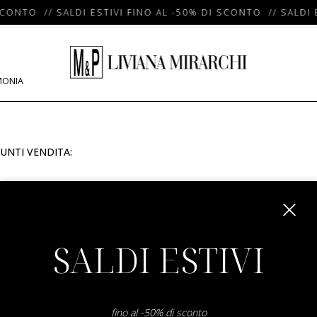
SCONTO // SALDI ESTIVI FINO AL -50% DI SCONTO // SALDI 
MONIA
UNTI VENDITA:
m
SALDI ESTIVI
fino al -50% di sconto