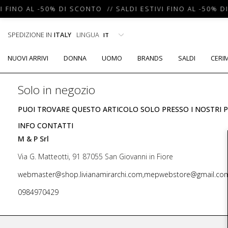
I FINO AL -50% DI SCONTO // SALDI ESTIVI FINO AL -50% D
SPEDIZIONE IN
ITALY
LINGUA
NUOVI ARRIVI
DONNA
UOMO
BRANDS
SALDI
CERI
Solo in negozio
PUOI TROVARE QUESTO ARTICOLO SOLO PRESSO I NOSTRI P
INFO CONTATTI
M & P Srl
Via G. Matteotti, 91 87055 San Giovanni in Fiore
webmaster@shop.livianamirarchi.com,mepwebstore@gmail.co
0984970429