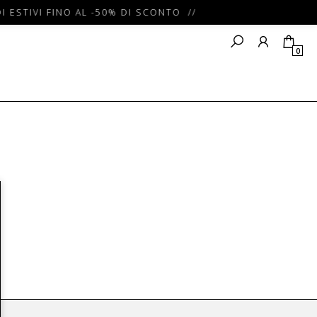
I ESTIVI FINO AL -50% DI SCONTO //
0