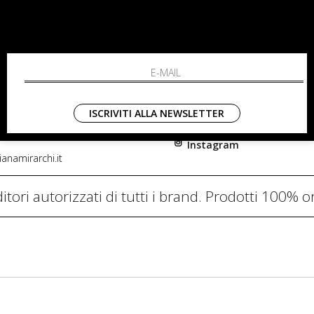
RCHI
SHOPPING
L'azienda
i, 91
Resi
nni in Fiore Italia
Contatti
0782
Pagamenti
ISCRIVITI ALLA NEWSLETTER
Spedizione
Instagram
anamirarchi.it
itori autorizzati di tutti i brand. Prodotti 100% or