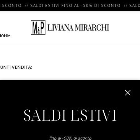
I SCONTO // SALDI ESTIVI FINO AL -50% DI SCONTO // SALD
MONIA
UNTI VENDITA:
m
SALDI ESTIVI
fino al -50% di sconto