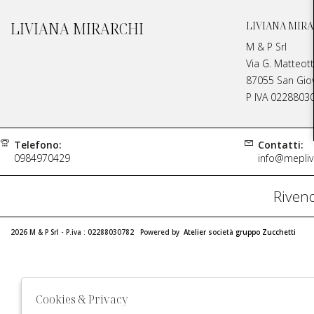
LIVIANA MIRARCHI
LIVIANA MIRA
M & P Srl
Via G. Matteott
87055 San Giova
P IVA 0228803
Telefono:
Contatti:
0984970429
info@meplivi
Rivend
2026 M & P Srl - P.iva : 02288030782 Powered by
Atelier
società
gruppo Zucchetti
Cookies & Privacy