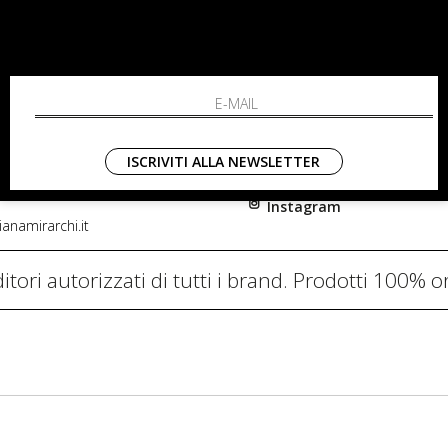
RCHI
SHOPPING
L'azienda
i, 91
Resi
nni in Fiore Italia
Contatti
0782
Pagamenti
ISCRIVITI ALLA NEWSLETTER
Spedizione
Instagram
anamirarchi.it
itori autorizzati di tutti i brand. Prodotti 100% or