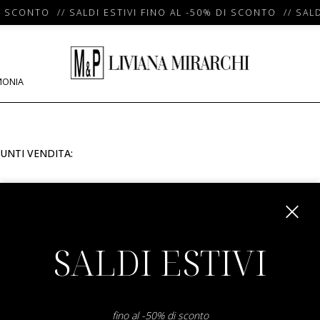
I SCONTO // SALDI ESTIVI FINO AL -50% DI SCONTO // SALD
MONIA
UNTI VENDITA:
m
SALDI ESTIVI
fino al -50% di sconto