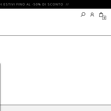
I ESTIVI FINO AL -50% DI SCONTO //
0