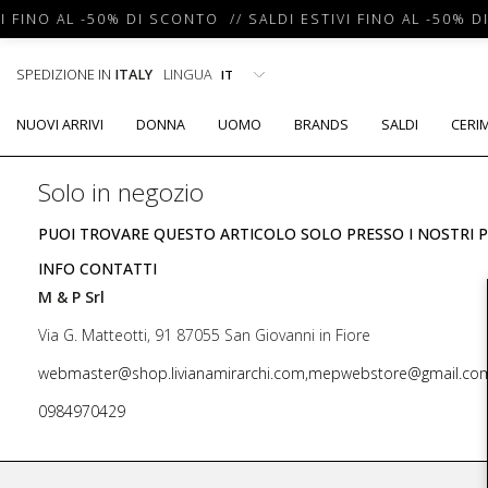
I FINO AL -50% DI SCONTO // SALDI ESTIVI FINO AL -50% D
SPEDIZIONE IN
ITALY
LINGUA
NUOVI ARRIVI
DONNA
UOMO
BRANDS
SALDI
CERI
Solo in negozio
PUOI TROVARE QUESTO ARTICOLO SOLO PRESSO I NOSTRI P
INFO CONTATTI
M & P Srl
Via G. Matteotti, 91 87055 San Giovanni in Fiore
webmaster@shop.livianamirarchi.com,mepwebstore@gmail.co
0984970429