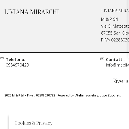
LIVIANA MIRARCHI
LIVIANA MIRA
M & P Srl
Via G. Matteott
87055 San Giova
P IVA 0228803
Telefono:
Contatti:
0984970429
info@meplivi
Rivend
2026 M & P Srl - P.iva : 02288030782 Powered by
Atelier
società
gruppo Zucchetti
Cookies & Privacy