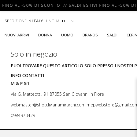
 FINO AL -50% DI SCONTO // SALDI ESTIVI FINO AL -50% DI
SPEDIZIONE IN
ITALY
LINGUA
NUOVI ARRIVI
DONNA
UOMO
BRANDS
SALDI
CERI
Solo in negozio
PUOI TROVARE QUESTO ARTICOLO SOLO PRESSO I NOSTRI P
INFO CONTATTI
M & P Srl
Via G. Matteotti, 91 87055 San Giovanni in Fiore
webmaster@shop.livianamirarchi.com,mepwebstore@gmail.co
0984970429