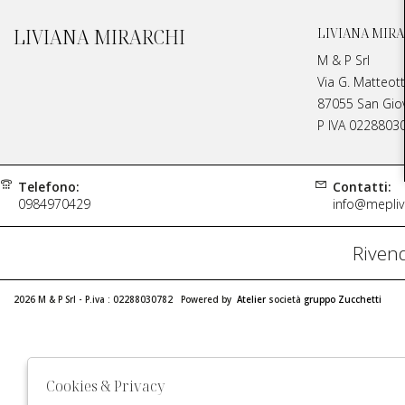
LIVIANA MIRARCHI
LIVIANA MIRA
M & P Srl
Via G. Matteott
87055 San Giova
P IVA 0228803
Telefono:
Contatti:
0984970429
info@meplivi
Rivend
2026 M & P Srl - P.iva : 02288030782 Powered by
Atelier
società
gruppo Zucchetti
Cookies & Privacy