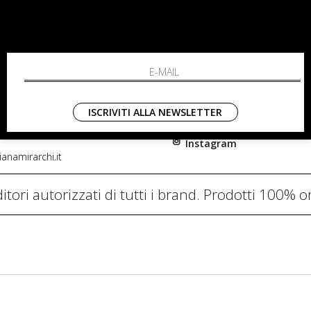
RCHI
SHOPPING
L'azienda
i, 91
Resi
nni in Fiore Italia
Contatti
0782
Pagamenti
ISCRIVITI ALLA NEWSLETTER
Spedizione
Instagram
anamirarchi.it
itori autorizzati di tutti i brand. Prodotti 100% or