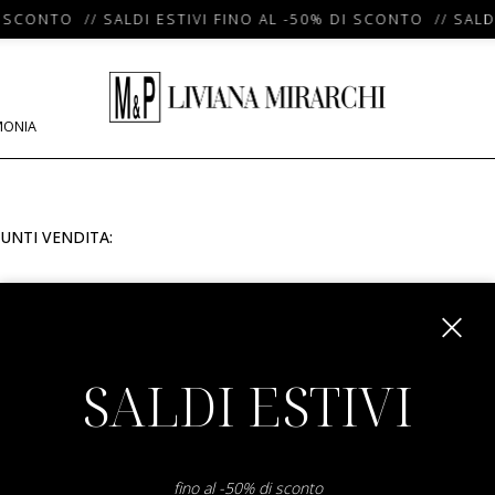
 SCONTO // SALDI ESTIVI FINO AL -50% DI SCONTO // SALDI
MONIA
UNTI VENDITA:
m
SALDI ESTIVI
fino al -50% di sconto