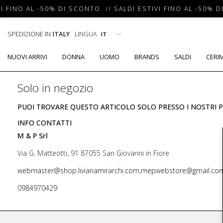
I FINO AL -50% DI SCONTO // SALDI ESTIVI FINO AL -50% D
SPEDIZIONE IN
ITALY
LINGUA
NUOVI ARRIVI
DONNA
UOMO
BRANDS
SALDI
CERI
Solo in negozio
PUOI TROVARE QUESTO ARTICOLO SOLO PRESSO I NOSTRI P
INFO CONTATTI
M & P Srl
Via G. Matteotti, 91 87055 San Giovanni in Fiore
webmaster@shop.livianamirarchi.com,mepwebstore@gmail.co
0984970429