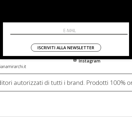
RCHI
SHOPPING
L'azienda
i, 91
Resi
nni in Fiore Italia
Contatti
0782
Pagamenti
ISCRIVITI ALLA NEWSLETTER
Spedizione
Instagram
anamirarchi.it
itori autorizzati di tutti i brand. Prodotti 100% or