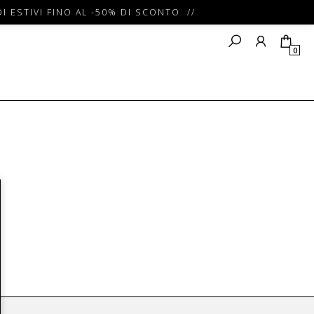
I ESTIVI FINO AL -50% DI SCONTO //
0