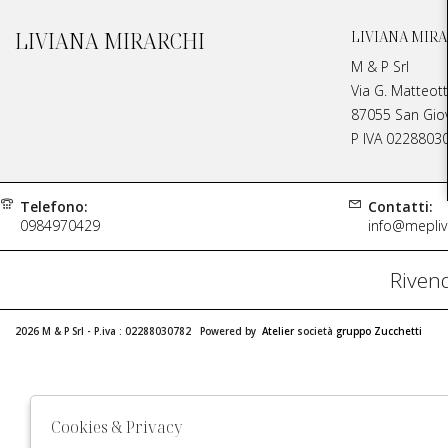
LIVIANA MIRARCHI
LIVIANA MIRA
M & P Srl
Via G. Matteott
87055 San Giova
P IVA 0228803
Telefono:
Contatti:
0984970429
info@meplivi
Rivend
2026 M & P Srl - P.iva : 02288030782 Powered by
Atelier
società
gruppo Zucchetti
Cookies & Privacy