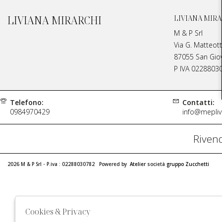
LIVIANA MIRARCHI
LIVIANA MIRA
M & P Srl
Via G. Matteott
87055 San Giova
P IVA 0228803
Telefono:
Contatti:
0984970429
info@meplivi
Rivend
2026 M & P Srl - P.iva : 02288030782 Powered by
Atelier
società
gruppo Zucchetti
Cookies & Privacy