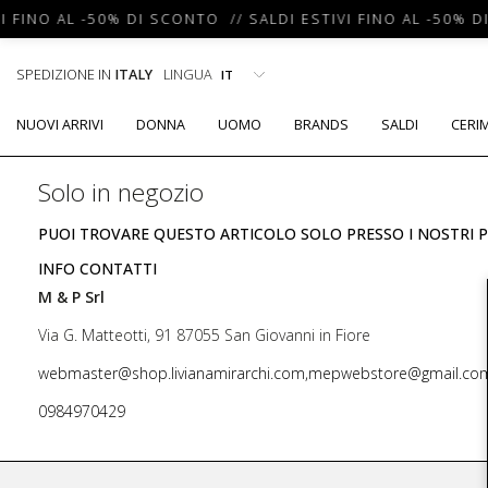
I FINO AL -50% DI SCONTO // SALDI ESTIVI FINO AL -50% D
SPEDIZIONE IN
ITALY
LINGUA
NUOVI ARRIVI
DONNA
UOMO
BRANDS
SALDI
CERI
Solo in negozio
PUOI TROVARE QUESTO ARTICOLO SOLO PRESSO I NOSTRI P
INFO CONTATTI
M & P Srl
Via G. Matteotti, 91 87055 San Giovanni in Fiore
webmaster@shop.livianamirarchi.com,mepwebstore@gmail.co
0984970429