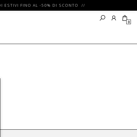
I ESTIVI FINO AL -50% DI SCONTO //
0