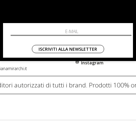
RCHI
SHOPPING
L'azienda
i, 91
Resi
nni in Fiore Italia
Contatti
0782
Pagamenti
ISCRIVITI ALLA NEWSLETTER
Spedizione
Instagram
anamirarchi.it
itori autorizzati di tutti i brand. Prodotti 100% or