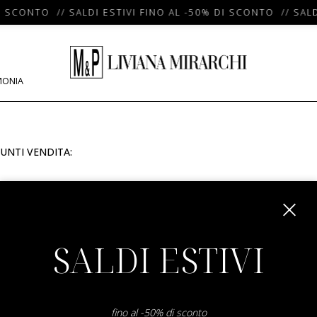
I SCONTO // SALDI ESTIVI FINO AL -50% DI SCONTO // SALD
MONIA
UNTI VENDITA:
m
SALDI ESTIVI
fino al -50% di sconto