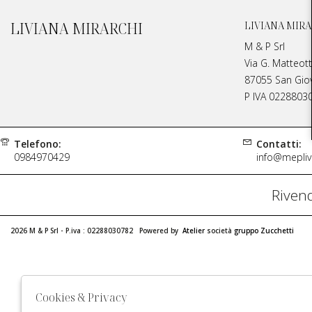
LIVIANA MIRARCHI
LIVIANA MIRA
M & P Srl
Via G. Matteott
87055 San Giova
P IVA 0228803
Telefono:
Contatti:
0984970429
info@meplivi
Rivend
2026 M & P Srl - P.iva : 02288030782 Powered by
Atelier
società
gruppo Zucchetti
Cookies & Privacy