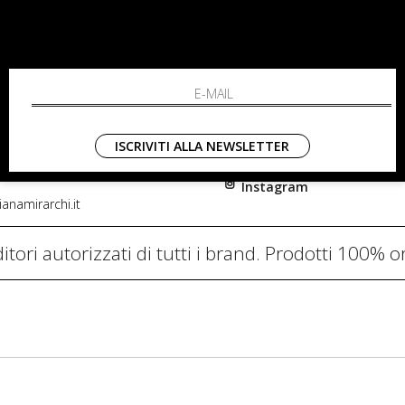
RCHI
SHOPPING
L'azienda
i, 91
Resi
nni in Fiore Italia
Contatti
0782
Pagamenti
ISCRIVITI ALLA NEWSLETTER
Spedizione
Instagram
anamirarchi.it
itori autorizzati di tutti i brand. Prodotti 100% or