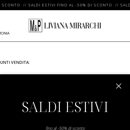
I SCONTO // SALDI ESTIVI FINO AL -50% DI SCONTO // SALD
MONIA
UNTI VENDITA:
m
SALDI ESTIVI
fino al -50% di sconto