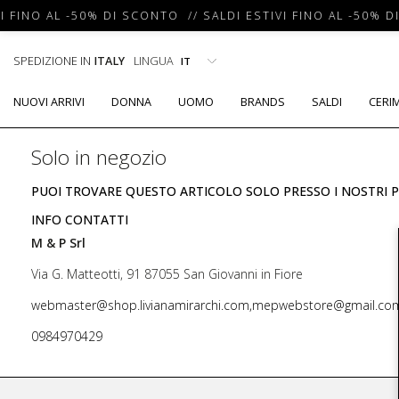
I FINO AL -50% DI SCONTO // SALDI ESTIVI FINO AL -50% D
SPEDIZIONE IN
ITALY
LINGUA
NUOVI ARRIVI
DONNA
UOMO
BRANDS
SALDI
CERI
Solo in negozio
PUOI TROVARE QUESTO ARTICOLO SOLO PRESSO I NOSTRI P
INFO CONTATTI
M & P Srl
Via G. Matteotti, 91 87055 San Giovanni in Fiore
webmaster@shop.livianamirarchi.com,mepwebstore@gmail.co
0984970429