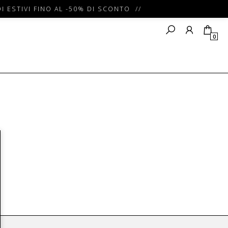
I ESTIVI FINO AL -50% DI SCONTO //
0