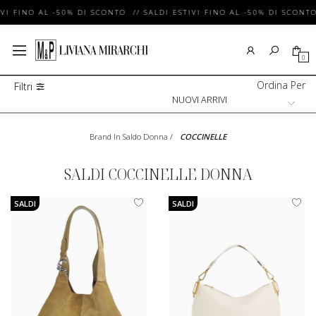
VI FINO AL -50% DI SCONTO // SALDI ESTIVI FINO AL -50% DI SCONTO 
0
Ordina Per
Filtri
Brand In Saldo Donna
/
COCCINELLE
SALDI COCCINELLE DONNA
SALDI
SALDI