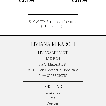
€ 204.00
€ 228.00
SHOW ITEMS
1
to
32
of
37
total
⟨
1
2
⟩
LIVIANA MIRARCHI
LIVIANA MIRARCHI
M & P Srl
Via G. Matteotti, 91
87055 San Giovanni in Fiore Italia
P IVA 02288030782
SHOPPING
L'azienda
Resi
Contatti