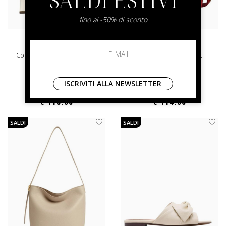
fino al -50% di sconto
coccinelle
coccinelle
Coccinelle C-Everyday Smo
Coccinelle C-Me Lock
41
UNI
ISCRIVITI ALLA NEWSLETTER
€ 198.00
-40.4%
€ 190.00
-40%
€ 118.00
€ 114.00
SALDI
SALDI