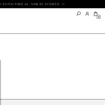
I ESTIVI FINO AL -50% DI SCONTO //
0