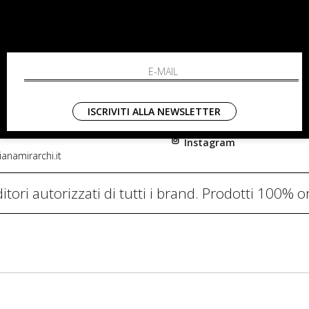
RCHI
SHOPPING
L'azienda
i, 91
Resi
nni in Fiore Italia
Contatti
0782
Pagamenti
ISCRIVITI ALLA NEWSLETTER
Spedizione
Instagram
anamirarchi.it
itori autorizzati di tutti i brand. Prodotti 100% or