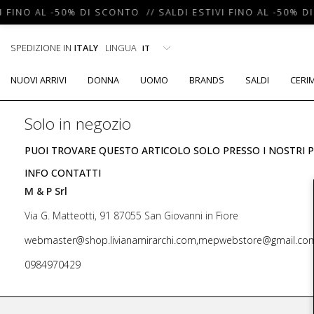
I FINO AL -50% DI SCONTO // SALDI ESTIVI FINO AL -50% D
SPEDIZIONE IN
ITALY
LINGUA
NUOVI ARRIVI
DONNA
UOMO
BRANDS
SALDI
CERI
Solo in negozio
PUOI TROVARE QUESTO ARTICOLO SOLO PRESSO I NOSTRI P
INFO CONTATTI
M & P Srl
Via G. Matteotti, 91 87055 San Giovanni in Fiore
webmaster@shop.livianamirarchi.com,mepwebstore@gmail.co
0984970429