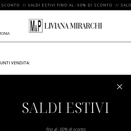
I SCONTO // SALDI ESTIVI FINO AL -50% DI SCONTO // SALD
MONIA
UNTI VENDITA:
m
SALDI ESTIVI
fino al -50% di sconto