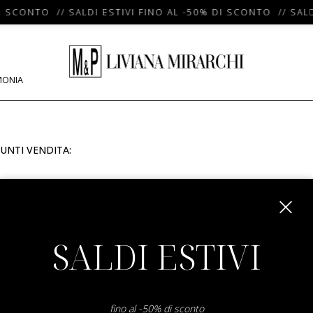
I SCONTO // SALDI ESTIVI FINO AL -50% DI SCONTO // SALD
MONIA
UNTI VENDITA:
m
SALDI ESTIVI
fino al -50% di sconto