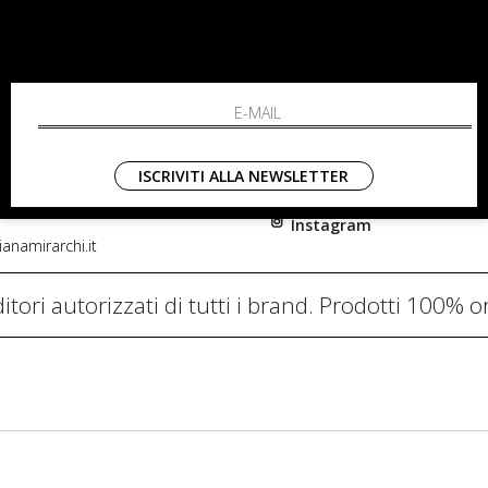
RCHI
SHOPPING
L'azienda
i, 91
Resi
nni in Fiore Italia
Contatti
0782
Pagamenti
ISCRIVITI ALLA NEWSLETTER
Spedizione
Instagram
anamirarchi.it
itori autorizzati di tutti i brand. Prodotti 100% or