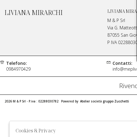
LIVIANA MIRARCHI
LIVIANA MIRA
M & P Srl
Via G. Matteott
87055 San Giova
P IVA 0228803
Telefono:
Contatti:
0984970429
info@meplivi
Rivend
2026 M & P Srl - P.iva : 02288030782 Powered by
Atelier
società
gruppo Zucchetti
Cookies & Privacy