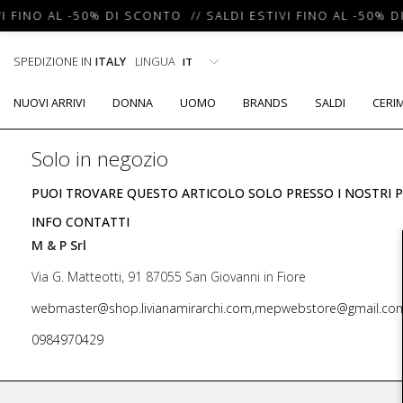
I FINO AL -50% DI SCONTO // SALDI ESTIVI FINO AL -50% D
SPEDIZIONE IN
ITALY
LINGUA
NUOVI ARRIVI
DONNA
UOMO
BRANDS
SALDI
CERI
Solo in negozio
PUOI TROVARE QUESTO ARTICOLO SOLO PRESSO I NOSTRI P
INFO CONTATTI
M & P Srl
Via G. Matteotti, 91 87055 San Giovanni in Fiore
webmaster@shop.livianamirarchi.com,mepwebstore@gmail.co
0984970429