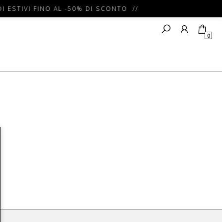
I ESTIVI FINO AL -50% DI SCONTO //
0