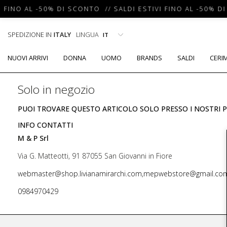
 FINO AL -50% DI SCONTO // SALDI ESTIVI FINO AL -50% DI
SPEDIZIONE IN
ITALY
LINGUA
NUOVI ARRIVI
DONNA
UOMO
BRANDS
SALDI
CERI
Solo in negozio
PUOI TROVARE QUESTO ARTICOLO SOLO PRESSO I NOSTRI P
INFO CONTATTI
M & P Srl
Via G. Matteotti, 91 87055 San Giovanni in Fiore
webmaster@shop.livianamirarchi.com,mepwebstore@gmail.co
0984970429