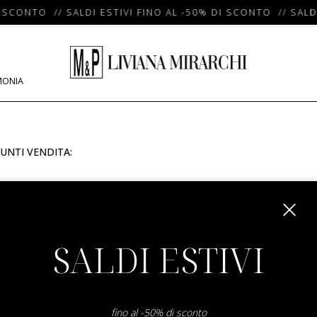
 SCONTO // SALDI ESTIVI FINO AL -50% DI SCONTO // SALDI
MONIA
UNTI VENDITA:
m
SALDI ESTIVI
fino al -50% di sconto