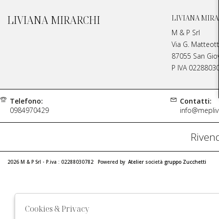
LIVIANA MIRARCHI
LIVIANA MIRA
M & P Srl
Via G. Matteott
87055 San Giova
P IVA 0228803
Telefono:
Contatti:
0984970429
info@meplivi
Rivend
2026 M & P Srl - P.iva : 02288030782 Powered by
Atelier
società
gruppo Zucchetti
Cookies & Privacy