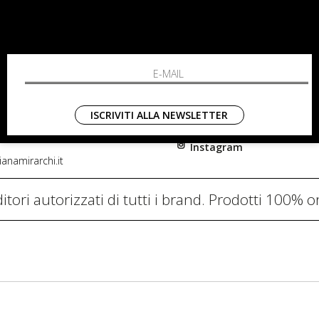
RCHI
SHOPPING
L'azienda
i, 91
Resi
nni in Fiore Italia
Contatti
0782
Pagamenti
ISCRIVITI ALLA NEWSLETTER
Spedizione
Instagram
anamirarchi.it
itori autorizzati di tutti i brand. Prodotti 100% or