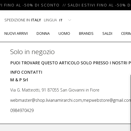
I FINO AL -50% DI SCONTO // SALDI ESTIVI FINO AL -50% D
SPEDIZIONE IN
ITALY
LINGUA
NUOVI ARRIVI
DONNA
UOMO
BRANDS
SALDI
CERI
Solo in negozio
PUOI TROVARE QUESTO ARTICOLO SOLO PRESSO I NOSTRI P
INFO CONTATTI
M & P Srl
Via G. Matteotti, 91 87055 San Giovanni in Fiore
webmaster@shop.livianamirarchi.com,mepwebstore@gmail.co
0984970429