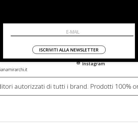
RCHI
SHOPPING
L'azienda
i, 91
Resi
nni in Fiore Italia
Contatti
0782
Pagamenti
ISCRIVITI ALLA NEWSLETTER
Spedizione
Instagram
anamirarchi.it
itori autorizzati di tutti i brand. Prodotti 100% or