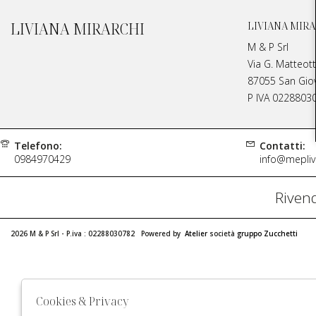
LIVIANA MIRARCHI
LIVIANA MIRA
M & P Srl
Via G. Matteott
87055 San Giova
P IVA 0228803
Telefono:
Contatti:
0984970429
info@meplivi
Rivend
2026 M & P Srl - P.iva : 02288030782 Powered by
Atelier
società
gruppo Zucchetti
Cookies & Privacy