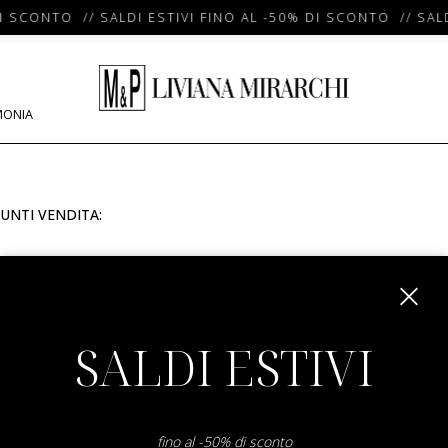
I SCONTO // SALDI ESTIVI FINO AL -50% DI SCONTO // SALD
MONIA
UNTI VENDITA:
m
SALDI ESTIVI
fino al -50% di sconto