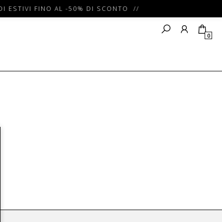
I ESTIVI FINO AL -50% DI SCONTO //
0