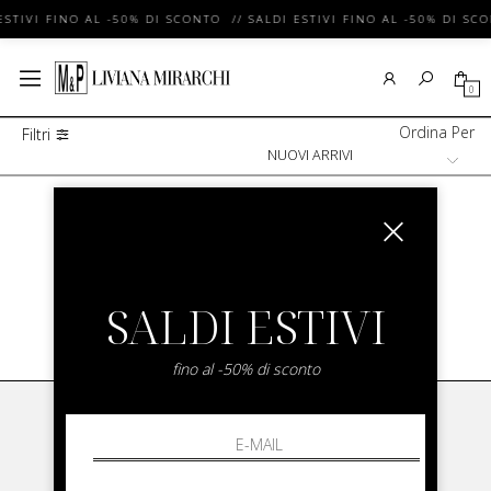
ESTIVI FINO AL -50% DI SCONTO // SALDI ESTIVI FINO AL -50% DI SC
0
Ordina Per
Filtri
Brand Con Nuovi Arrivi Donna
/
COLMAR
SALDI ESTIVI
SHOW ITEMS
1
to
0
of
0
total
fino al -50% di sconto
LIVIANA MIRARCHI
LIVIANA MIRARCHI
M & P Srl