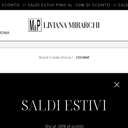
I SCONTO // SALDI ESTIVI FINO AL -50% DI SCONTO // SALD
MONIA
Brand In Saldo Donna
/
COLMAR
SHOW ITEMS
1
to
0
of
0
total
SALDI ESTIVI
fino al -50% di sconto