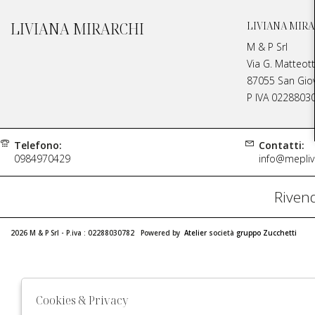
LIVIANA MIRARCHI
LIVIANA MIRA
M & P Srl
Via G. Matteott
87055 San Giova
P IVA 0228803
Telefono:
Contatti:
0984970429
info@meplivi
Rivend
2026 M & P Srl - P.iva : 02288030782 Powered by
Atelier
società
gruppo Zucchetti
Cookies & Privacy