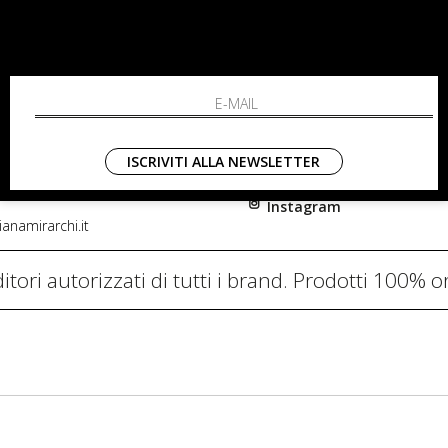
RCHI
SHOPPING
L'azienda
i, 91
Resi
nni in Fiore Italia
Contatti
0782
Pagamenti
ISCRIVITI ALLA NEWSLETTER
Spedizione
Instagram
anamirarchi.it
itori autorizzati di tutti i brand. Prodotti 100% or