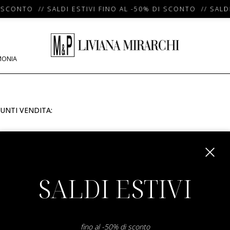
 SCONTO // SALDI ESTIVI FINO AL -50% DI SCONTO // SALDI
MONIA
UNTI VENDITA:
m
SALDI ESTIVI
fino al -50% di sconto