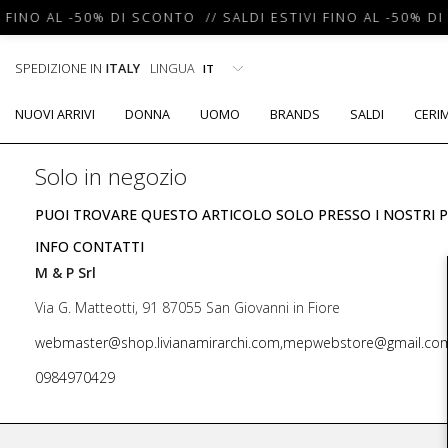
 FINO AL -50% DI SCONTO // SALDI ESTIVI FINO AL -50% DI
SPEDIZIONE IN
ITALY
LINGUA
NUOVI ARRIVI
DONNA
UOMO
BRANDS
SALDI
CERI
Solo in negozio
PUOI TROVARE QUESTO ARTICOLO SOLO PRESSO I NOSTRI P
INFO CONTATTI
M & P Srl
Via G. Matteotti, 91 87055 San Giovanni in Fiore
webmaster@shop.livianamirarchi.com,mepwebstore@gmail.co
0984970429