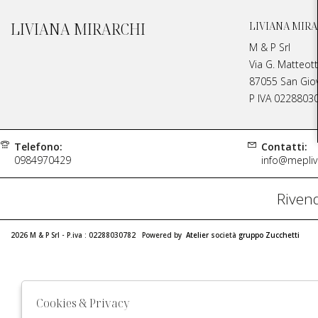
LIVIANA MIRARCHI
LIVIANA MIRA
M & P Srl
Via G. Matteott
87055 San Giova
P IVA 0228803
Telefono:
Contatti:
0984970429
info@meplivi
Rivend
2026 M & P Srl - P.iva : 02288030782 Powered by
Atelier
società
gruppo Zucchetti
Cookies & Privacy