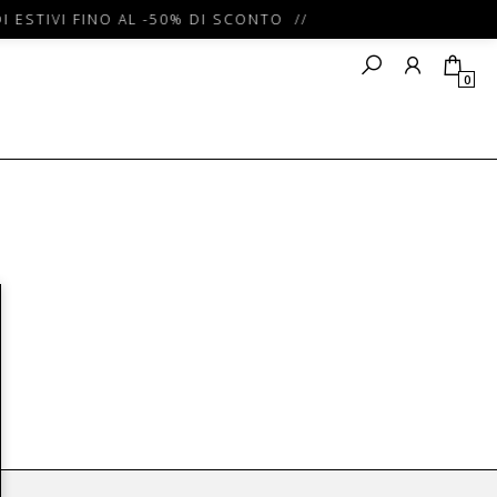
I ESTIVI FINO AL -50% DI SCONTO //
0