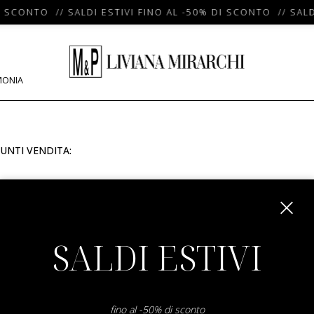
I SCONTO // SALDI ESTIVI FINO AL -50% DI SCONTO // SALD
MONIA
UNTI VENDITA:
m
SALDI ESTIVI
fino al -50% di sconto