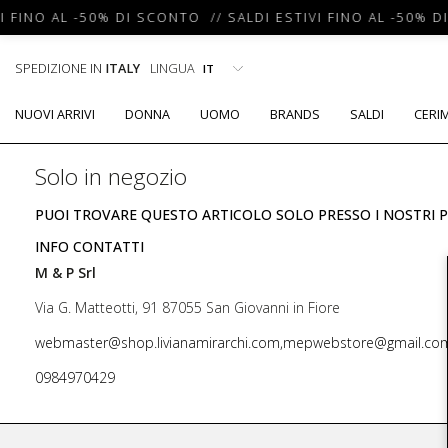
I FINO AL -50% DI SCONTO // SALDI ESTIVI FINO AL -50% D
SPEDIZIONE IN
ITALY
LINGUA
NUOVI ARRIVI
DONNA
UOMO
BRANDS
SALDI
CERI
Solo in negozio
PUOI TROVARE QUESTO ARTICOLO SOLO PRESSO I NOSTRI P
INFO CONTATTI
M & P Srl
Via G. Matteotti, 91 87055 San Giovanni in Fiore
webmaster@shop.livianamirarchi.com,mepwebstore@gmail.co
0984970429