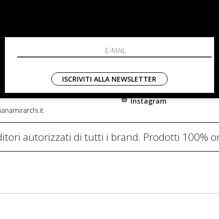
RCHI
SHOPPING
L'azienda
i, 91
Resi
nni in Fiore Italia
Contatti
0782
Pagamenti
ISCRIVITI ALLA NEWSLETTER
Spedizione
Instagram
anamirarchi.it
itori autorizzati di tutti i brand. Prodotti 100% or