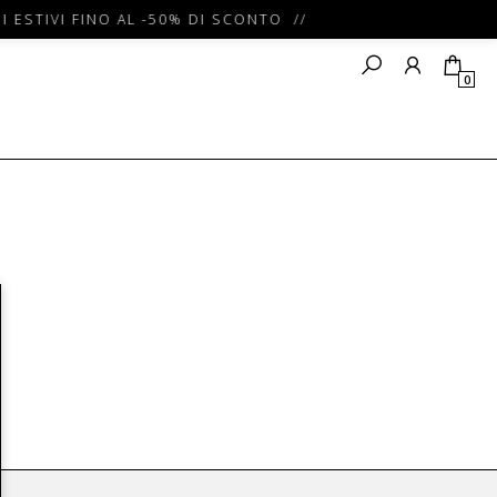
I ESTIVI FINO AL -50% DI SCONTO //
0