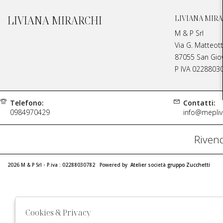
LIVIANA MIRARCHI
LIVIANA MIRA
M & P Srl
Via G. Matteott
87055 San Giova
P IVA 0228803
Telefono:
Contatti:
0984970429
info@meplivi
Rivend
2026 M & P Srl - P.iva : 02288030782 Powered by
Atelier
società
gruppo Zucchetti
Cookies & Privacy