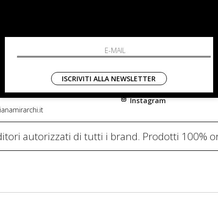
RCHI
SHOPPING
L'azienda
i, 91
Resi
nni in Fiore Italia
Contatti
0782
Pagamenti
ISCRIVITI ALLA NEWSLETTER
Spedizione
Instagram
anamirarchi.it
itori autorizzati di tutti i brand. Prodotti 100% or