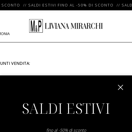
I SCONTO // SALDI ESTIVI FINO AL -50% DI SCONTO // SALD
MONIA
UNTI VENDITA:
m
SALDI ESTIVI
fino al -50% di sconto