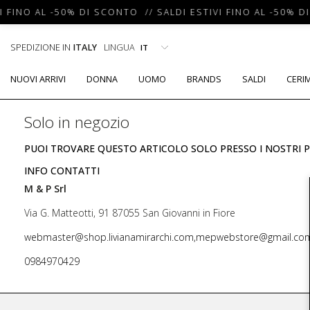
I FINO AL -50% DI SCONTO // SALDI ESTIVI FINO AL -50% D
SPEDIZIONE IN
ITALY
LINGUA
NUOVI ARRIVI
DONNA
UOMO
BRANDS
SALDI
CERI
Solo in negozio
PUOI TROVARE QUESTO ARTICOLO SOLO PRESSO I NOSTRI P
INFO CONTATTI
M & P Srl
Via G. Matteotti, 91 87055 San Giovanni in Fiore
webmaster@shop.livianamirarchi.com,mepwebstore@gmail.co
0984970429