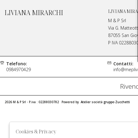
LIVIANA MIRARCHI
LIVIANA MIRA
M & P Srl
Via G. Matteott
87055 San Giova
P IVA 0228803
Telefono:
Contatti:
0984970429
info@meplivi
Rivend
2026 M & P Srl - P.iva : 02288030782 Powered by
Atelier
società
gruppo Zucchetti
Cookies & Privacy