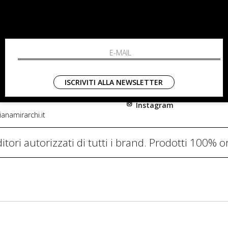
RCHI
SHOPPING
L'azienda
i, 91
Resi
nni in Fiore Italia
Contatti
0782
Pagamenti
ISCRIVITI ALLA NEWSLETTER
Spedizione
Instagram
anamirarchi.it
itori autorizzati di tutti i brand. Prodotti 100% or