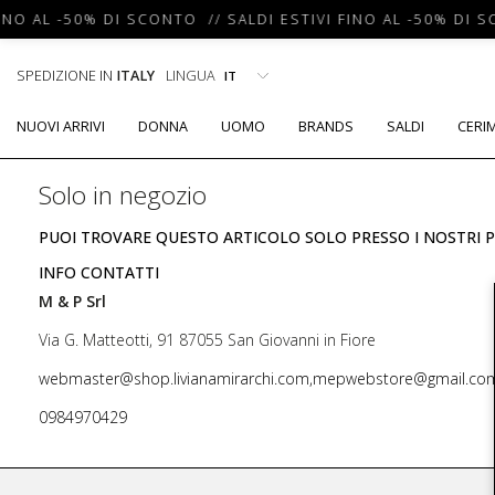
INO AL -50% DI SCONTO // SALDI ESTIVI FINO AL -50% DI S
SPEDIZIONE IN
ITALY
LINGUA
NUOVI ARRIVI
DONNA
UOMO
BRANDS
SALDI
CERI
Solo in negozio
PUOI TROVARE QUESTO ARTICOLO SOLO PRESSO I NOSTRI P
INFO CONTATTI
M & P Srl
Via G. Matteotti, 91 87055 San Giovanni in Fiore
webmaster@shop.livianamirarchi.com,mepwebstore@gmail.co
0984970429