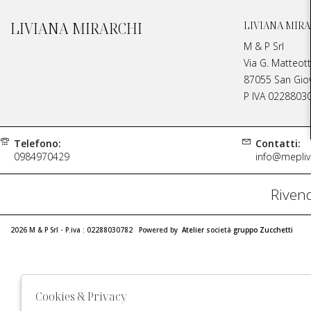
LIVIANA MIRARCHI
LIVIANA MIRA
M & P Srl
Via G. Matteott
87055 San Giova
P IVA 0228803
Telefono:
Contatti:
0984970429
info@meplivi
Rivend
2026 M & P Srl - P.iva : 02288030782 Powered by
Atelier
società
gruppo Zucchetti
Cookies & Privacy