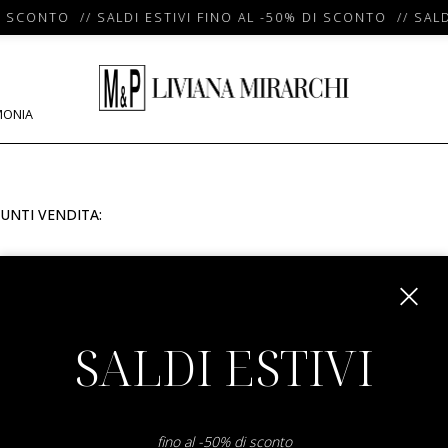
I SCONTO // SALDI ESTIVI FINO AL -50% DI SCONTO // SALD
MONIA
UNTI VENDITA:
m
SALDI ESTIVI
fino al -50% di sconto