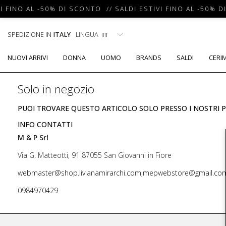
I FINO AL -50% DI SCONTO // SALDI ESTIVI FINO AL -50% D
SPEDIZIONE IN
ITALY
LINGUA
NUOVI ARRIVI
DONNA
UOMO
BRANDS
SALDI
CERI
Solo in negozio
PUOI TROVARE QUESTO ARTICOLO SOLO PRESSO I NOSTRI P
INFO CONTATTI
M & P Srl
Via G. Matteotti, 91 87055 San Giovanni in Fiore
webmaster@shop.livianamirarchi.com,mepwebstore@gmail.co
0984970429