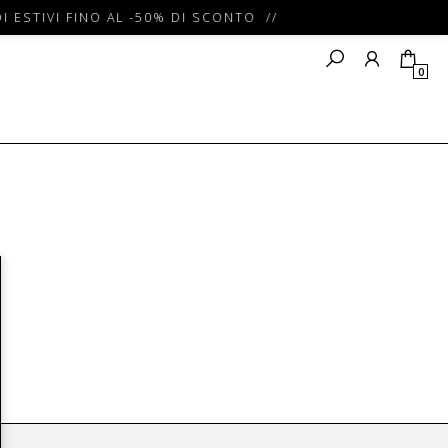
I ESTIVI FINO AL -50% DI SCONTO //
0