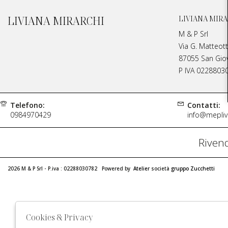
LIVIANA MIRARCHI
LIVIANA MIRA
M & P Srl
Via G. Matteott
87055 San Giova
P IVA 0228803
Telefono:
Contatti:
0984970429
info@meplivi
Rivend
2026 M & P Srl - P.iva : 02288030782 Powered by
Atelier
società
gruppo Zucchetti
Cookies & Privacy