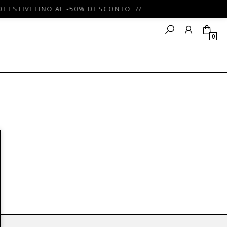
I ESTIVI FINO AL -50% DI SCONTO //
0