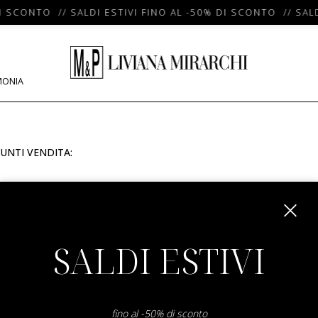
I SCONTO // SALDI ESTIVI FINO AL -50% DI SCONTO // SALD
MONIA
UNTI VENDITA:
m
SALDI ESTIVI
fino al -50% di sconto