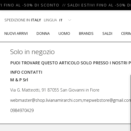
I FINO AL -50% DI SCONTO // SALDI ESTIVI FINO AL -50% D
SPEDIZIONE IN
ITALY
LINGUA
NUOVI ARRIVI
DONNA
UOMO
BRANDS
SALDI
CERI
Solo in negozio
PUOI TROVARE QUESTO ARTICOLO SOLO PRESSO I NOSTRI P
INFO CONTATTI
M & P Srl
Via G. Matteotti, 91 87055 San Giovanni in Fiore
webmaster@shop.livianamirarchi.com,mepwebstore@gmail.co
0984970429