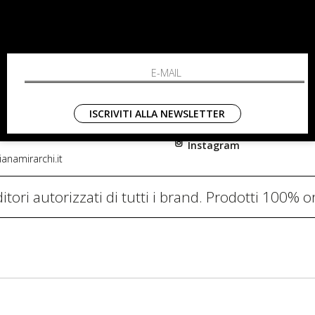
RCHI
SHOPPING
L'azienda
i, 91
Resi
nni in Fiore Italia
Contatti
0782
Pagamenti
ISCRIVITI ALLA NEWSLETTER
Spedizione
Instagram
anamirarchi.it
itori autorizzati di tutti i brand. Prodotti 100% or