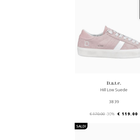
d.a.t.e.
Hill Low Suede
38 39
€ 170.00
-30%
€ 119.00
SALDI