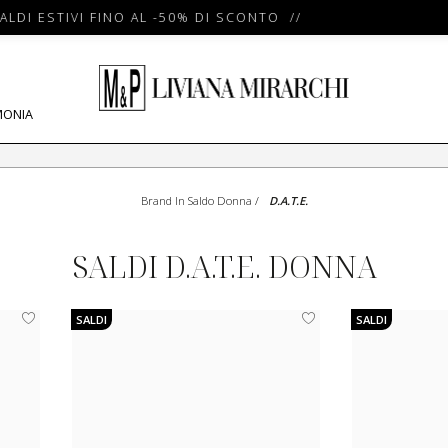
LDI ESTIVI FINO AL -50% DI SCONTO //
MONIA
Brand In Saldo Donna
/
D.A.T.E.
SALDI D.A.T.E. DONNA
SALDI
SALDI