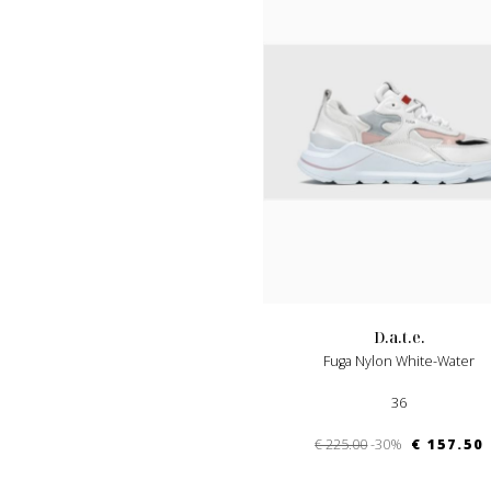
d.a.t.e.
Fuga Nylon White-Water
36
€ 225.00
-30%
€ 157.50