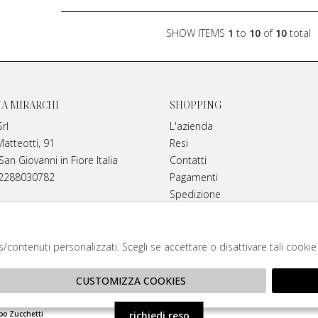
SHOW ITEMS
1
to
10
of
10
total
NA MIRARCHI
SHOPPING
rl
L'azienda
Matteotti, 91
Resi
an Giovanni in Fiore Italia
Contatti
02288030782
Pagamenti
Spedizione
Instagram
anamirarchi.it
ds/contenuti personalizzati. Scegli se accettare o disattivare tali cooki
itori autorizzati di tutti i brand. Prodotti 100% or
CUSTOMIZZA COOKIES
richiedi reso
po Zucchetti