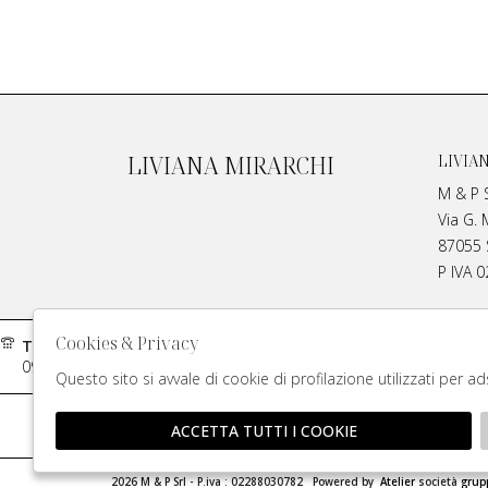
LIVIANA MIRARCHI
LIVIA
M & P S
Via G. 
87055 S
P IVA 
Cookies & Privacy
Telefono:
Contatti:
0984970429
info@meplivi
Questo sito si avvale di cookie di profilazione utilizzati per a
Rivend
ACCETTA TUTTI I COOKIE
🍪
2026 M & P Srl - P.iva : 02288030782 Powered by
Atelier
società
grup