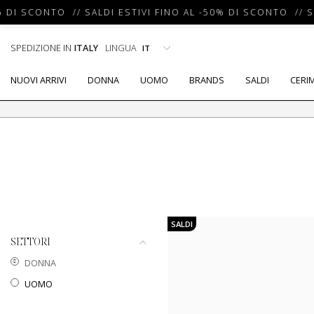
 DI SCONTO // SALDI ESTIVI FINO AL -50% DI SCONTO // SA
SPEDIZIONE IN
ITALY
LINGUA
NUOVI ARRIVI
DONNA
UOMO
BRANDS
SALDI
CERI
SALDI
SETTORI
DONNA
UOMO