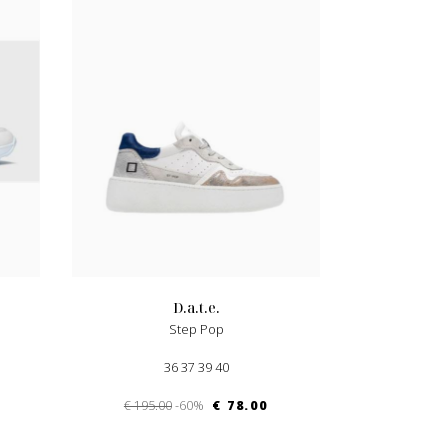
d.a.t.e.
Step Pop
36 37 39 40
€ 195.00
-60%
€ 78.00