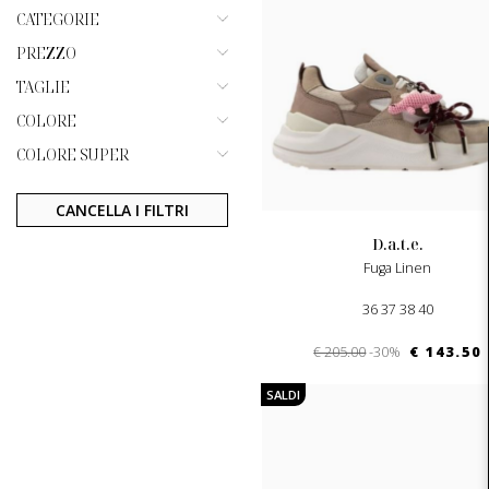
CATEGORIE
PREZZO
TAGLIE
COLORE
COLORE SUPER
CANCELLA I FILTRI
d.a.t.e.
Fuga Linen
36 37 38 40
€ 205.00
-30%
€ 143.50
SALDI