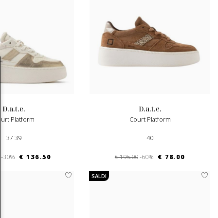
d.a.t.e.
d.a.t.e.
ourt Platform
Court Platform
37 39
40
-30%
€ 136.50
€ 195.00
-60%
€ 78.00
SALDI