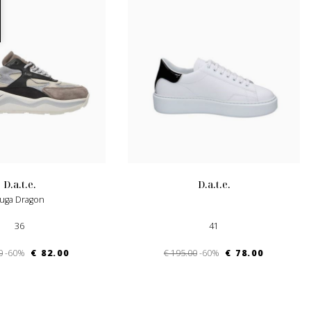
d.a.t.e.
d.a.t.e.
Fuga Dragon
36
41
0
-60%
€ 82.00
€ 195.00
-60%
€ 78.00