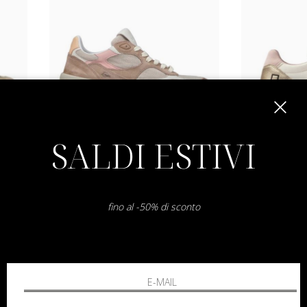
SALDI ESTIVI
d.a.t.e.
Fuga 20
C
36 37 38 39 40
fino al -50% di sconto
€ 185.00
-30%
€ 129.50
€ 195.00
SALDI
SALDI