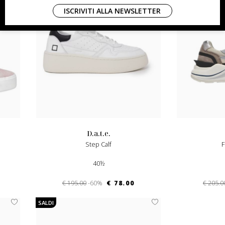
ISCRIVITI ALLA NEWSLETTER
d.a.t.e.
Step Calf
40½
€ 195.00
-60%
€ 78.00
€ 205.0
SALDI