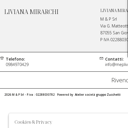
LIVIANA MIRARCHI
LIVIANA MIRA
M & P Srl
Via G. Matteott
87055 San Giova
P IVA 0228803
Telefono:
Contatti:
0984970429
info@meplivi
Rivend
2026 M & P Srl - P.iva : 02288030782 Powered by
Atelier
società
gruppo Zucchetti
Cookies & Privacy