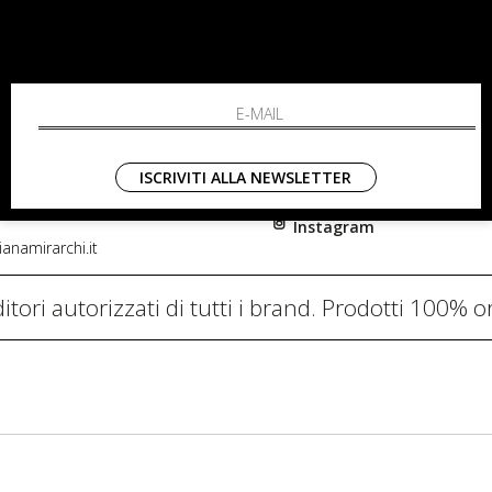
RCHI
SHOPPING
L'azienda
i, 91
Resi
nni in Fiore Italia
Contatti
0782
Pagamenti
ISCRIVITI ALLA NEWSLETTER
Spedizione
Instagram
anamirarchi.it
itori autorizzati di tutti i brand. Prodotti 100% or