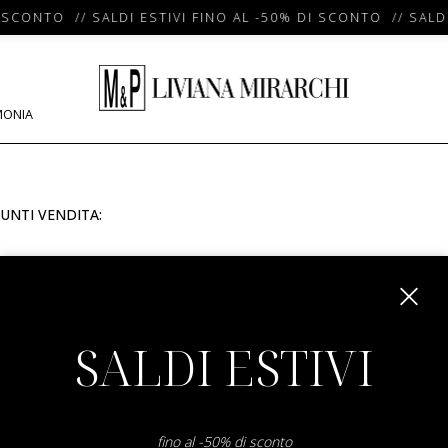
 SCONTO // SALDI ESTIVI FINO AL -50% DI SCONTO // SALDI
MONIA
UNTI VENDITA:
m
SALDI ESTIVI
fino al -50% di sconto