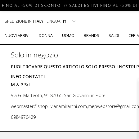
 FINO AL -50% DI SCONTO // SALDI ESTIVI FINO AL -50% DI
SPEDIZIONE IN
ITALY
LINGUA
NUOVI ARRIVI
DONNA
UOMO
BRANDS
SALDI
CERI
Solo in negozio
PUOI TROVARE QUESTO ARTICOLO SOLO PRESSO I NOSTRI P
INFO CONTATTI
M & P Srl
Via G. Matteotti, 91 87055 San Giovanni in Fiore
webmaster@shop.livianamirarchi.com,mepwebstore@gmail.co
0984970429