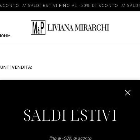
 SCONTO // SALDI ESTIVI FINO AL -50% DI SCONTO // SALDI
MONIA
UNTI VENDITA:
m
SALDI ESTIVI
fino al -50% di sconto