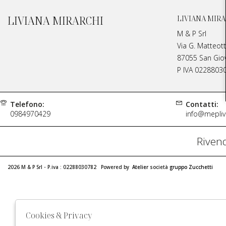
LIVIANA MIRARCHI
LIVIANA MIRA
M & P Srl
Via G. Matteott
87055 San Giova
P IVA 0228803
Telefono:
Contatti:
0984970429
info@meplivi
Rivend
2026 M & P Srl - P.iva : 02288030782 Powered by
Atelier
società
gruppo Zucchetti
Cookies & Privacy