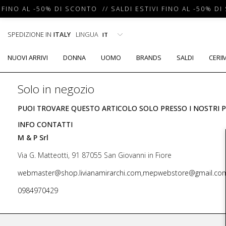
 FINO AL -50% DI SCONTO // SALDI ESTIVI FINO AL -50% DI
SPEDIZIONE IN
ITALY
LINGUA
NUOVI ARRIVI
DONNA
UOMO
BRANDS
SALDI
CERI
Solo in negozio
PUOI TROVARE QUESTO ARTICOLO SOLO PRESSO I NOSTRI P
INFO CONTATTI
M & P Srl
Via G. Matteotti, 91 87055 San Giovanni in Fiore
webmaster@shop.livianamirarchi.com,mepwebstore@gmail.co
0984970429