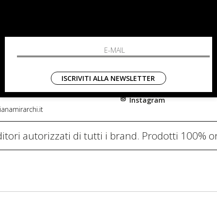
RCHI
SHOPPING
L'azienda
i, 91
Resi
nni in Fiore Italia
Contatti
0782
Pagamenti
ISCRIVITI ALLA NEWSLETTER
Spedizione
Instagram
anamirarchi.it
itori autorizzati di tutti i brand. Prodotti 100% or