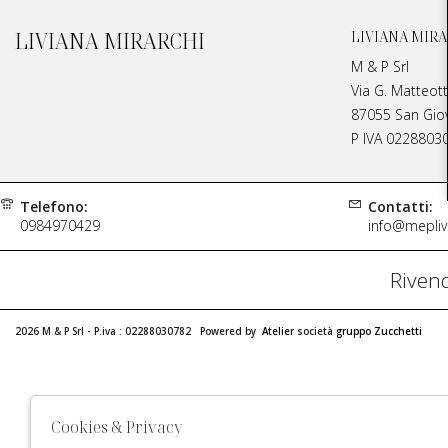
LIVIANA MIRARCHI
LIVIANA MIRA
M & P Srl
Via G. Matteott
87055 San Giova
P IVA 0228803
Telefono:
Contatti:
0984970429
info@meplivi
Rivend
2026 M & P Srl - P.iva : 02288030782 Powered by
Atelier
società
gruppo Zucchetti
Cookies & Privacy