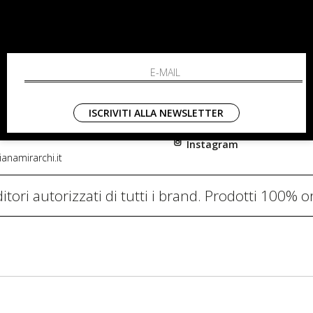
RCHI
SHOPPING
L'azienda
i, 91
Resi
nni in Fiore Italia
Contatti
0782
Pagamenti
ISCRIVITI ALLA NEWSLETTER
Spedizione
Instagram
anamirarchi.it
itori autorizzati di tutti i brand. Prodotti 100% or