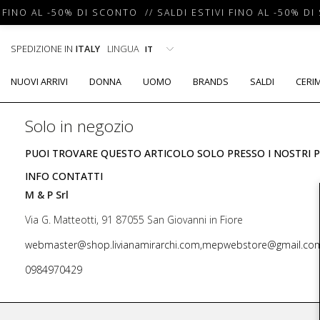
 FINO AL -50% DI SCONTO // SALDI ESTIVI FINO AL -50% DI
SPEDIZIONE IN
ITALY
LINGUA
NUOVI ARRIVI
DONNA
UOMO
BRANDS
SALDI
CERI
Solo in negozio
PUOI TROVARE QUESTO ARTICOLO SOLO PRESSO I NOSTRI P
INFO CONTATTI
M & P Srl
Via G. Matteotti, 91 87055 San Giovanni in Fiore
webmaster@shop.livianamirarchi.com,mepwebstore@gmail.co
0984970429