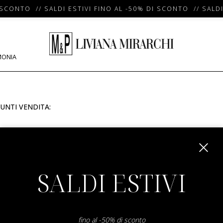
 SCONTO // SALDI ESTIVI FINO AL -50% DI SCONTO // SALDI
MONIA
UNTI VENDITA:
m
SALDI ESTIVI
fino al -50% di sconto