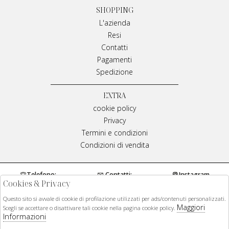
SHOPPING
L'azienda
Resi
Contatti
Pagamenti
Spedizione
EXTRA
cookie policy
Privacy
Termini e condizioni
Condizioni di vendita
Telefono:
Contatti:
Instagram
Cookies & Privacy
0984970429
info@meplivianamirarchi.it
Questo sito si avvale di cookie di profilazione utilizzati per ads/contenuti personalizzati.
Maggiori
Facebook
Scegli se accettare o disattivare tali cookie nella pagina cookie policy.
Informazioni