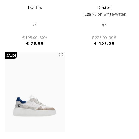
d.a.t.e.
d.a.t.e.
Fuga Nylon White-Water
41
36
€ 195.00
-60%
€ 225.00
-30%
€ 78.00
€ 157.50
SALDI