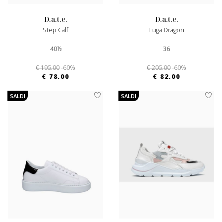
d.a.t.e.
d.a.t.e.
Step Calf
Fuga Dragon
40½
36
€ 195.00
-60%
€ 205.00
-60%
€ 78.00
€ 82.00
SALDI
SALDI