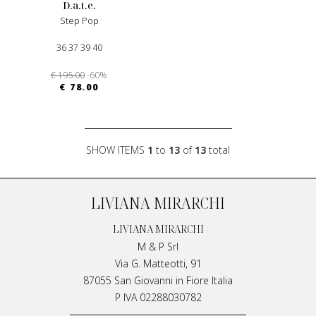
d.a.t.e.
Step Pop
36 37 39 40
€ 195.00
-60%
€ 78.00
SHOW ITEMS
1
to
13
of
13
total
LIVIANA MIRARCHI
LIVIANA MIRARCHI
M & P Srl
Via G. Matteotti, 91
87055 San Giovanni in Fiore Italia
P IVA 02288030782