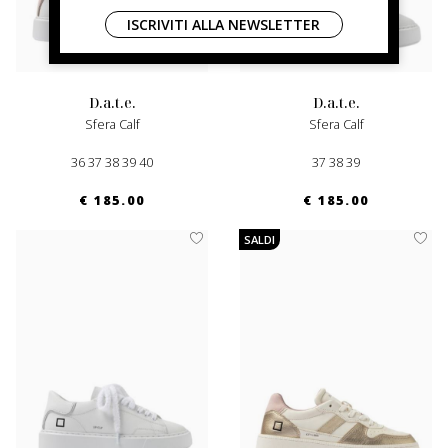
ISCRIVITI ALLA NEWSLETTER
d.a.t.e.
d.a.t.e.
Sfera Calf
Sfera Calf
36 37 38 39 40
37 38 39
€ 185.00
€ 185.00
SALDI