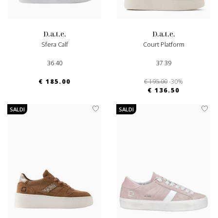
d.a.t.e.
d.a.t.e.
Sfera Calf
Court Platform
36 40
37 39
€ 185.00
€ 195.00
-30%
€ 136.50
SALDI
SALDI