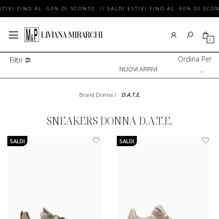
STIVI FINO AL -50% DI SCONTO // SALDI ESTIVI FINO AL -50% DI SCON
0
Ordina Per
Filtri
Brand Donna
/
D.A.T.E.
SNEAKERS DONNA D.A.T.E.
SALDI
SALDI