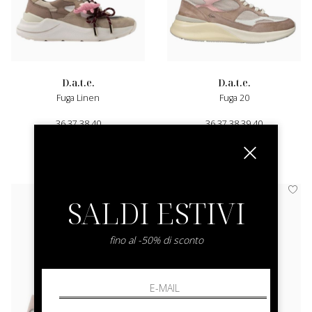
d.a.t.e.
d.a.t.e.
Fuga Linen
Fuga 20
36 37 38 40
36 37 38 39 40
€ 205.00
-30%
€ 185.00
-30%
€ 143.50
€ 129.50
SALDI ESTIVI
fino al -50% di sconto