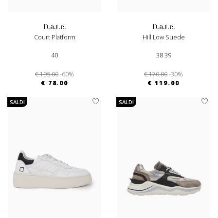
d.a.t.e.
d.a.t.e.
Court Platform
Hill Low Suede
40
38 39
€ 195.00
-60%
€ 170.00
-30%
€ 78.00
€ 119.00
SALDI
SALDI