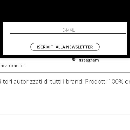
RCHI
SHOPPING
L'azienda
i, 91
Resi
nni in Fiore Italia
Contatti
0782
Pagamenti
ISCRIVITI ALLA NEWSLETTER
Spedizione
Instagram
anamirarchi.it
itori autorizzati di tutti i brand. Prodotti 100% or