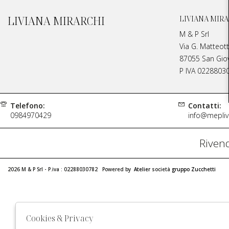
LIVIANA MIRARCHI
LIVIANA MIRA
M & P Srl
Via G. Matteott
87055 San Giova
P IVA 0228803
Telefono:
Contatti:
0984970429
info@meplivi
Rivend
2026 M & P Srl - P.iva : 02288030782 Powered by
Atelier
società
gruppo Zucchetti
Cookies & Privacy