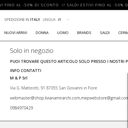
VI FINO AL -50% DI SCONTO // SALDI ESTIVI FINO AL -50% 
SPEDIZIONE IN
ITALY
LINGUA
NUOVI ARRIVI
DONNA
UOMO
BRANDS
SALDI
CERI
Solo in negozio
PUOI TROVARE QUESTO ARTICOLO SOLO PRESSO I NOSTRI P
INFO CONTATTI
M & P Srl
Via G. Matteotti, 91 87055 San Giovanni in Fiore
webmaster@shop.livianamirarchi.com,mepwebstore@gmail.co
0984970429