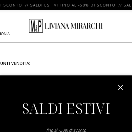
DI SCONTO // SALDI ESTIVI FINO AL -50% DI SCONTO // SAL
MONIA
UNTI VENDITA:
m
SALDI ESTIVI
fino al -50% di sconto