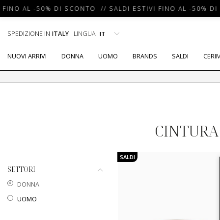
 FINO AL -50% DI SCONTO // SALDI ESTIVI FINO AL -50% DI
SPEDIZIONE IN
ITALY
LINGUA
NUOVI ARRIVI
DONNA
UOMO
BRANDS
SALDI
CERI
CINTURA
SALDI
SETTORI
DONNA
UOMO