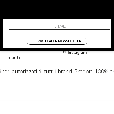
RCHI
SHOPPING
L'azienda
i, 91
Resi
nni in Fiore Italia
Contatti
0782
Pagamenti
ISCRIVITI ALLA NEWSLETTER
Spedizione
Instagram
anamirarchi.it
itori autorizzati di tutti i brand. Prodotti 100% or