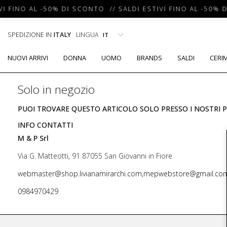
VI FINO AL -50% DI SCONTO // SALDI ESTIVI FINO AL -50% 
SPEDIZIONE IN
ITALY
LINGUA
NUOVI ARRIVI
DONNA
UOMO
BRANDS
SALDI
CERI
Solo in negozio
PUOI TROVARE QUESTO ARTICOLO SOLO PRESSO I NOSTRI P
INFO CONTATTI
M & P Srl
Via G. Matteotti, 91 87055 San Giovanni in Fiore
webmaster@shop.livianamirarchi.com,mepwebstore@gmail.co
0984970429