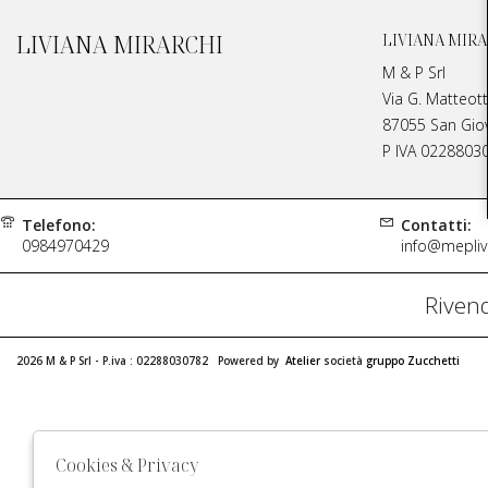
LIVIANA MIRARCHI
LIVIANA MIRA
M & P Srl
Via G. Matteott
87055 San Giova
P IVA 0228803
Telefono:
Contatti:
0984970429
info@meplivi
Rivend
2026 M & P Srl - P.iva : 02288030782 Powered by
Atelier
società
gruppo Zucchetti
Cookies & Privacy