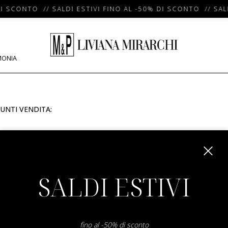
DI SCONTO // SALDI ESTIVI FINO AL -50% DI SCONTO // SAL
MONIA
UNTI VENDITA:
m
SALDI ESTIVI
fino al -50% di sconto