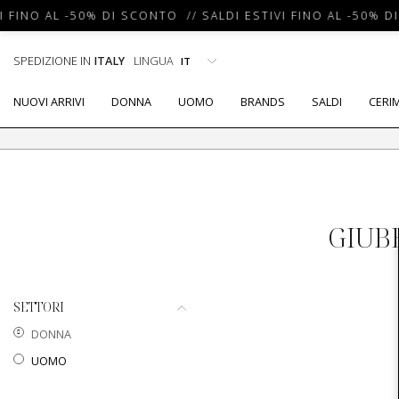
I FINO AL -50% DI SCONTO // SALDI ESTIVI FINO AL -50% D
SPEDIZIONE IN
ITALY
LINGUA
NUOVI ARRIVI
DONNA
UOMO
BRANDS
SALDI
CERI
GIUB
SETTORI
DONNA
UOMO