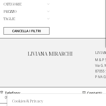
CATEGORIE
PREZZO
TAGLIE
CANCELLA I FILTRI
LIVIANA MIRARCHI
LIVIA
M & P S
Via G. 
87055 S
P IVA 
Telefono:
Contatti:
0984970429
info@meplivi
Cookies & Privacy