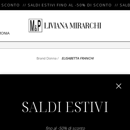
I SCONTO // SALDI ESTIVI FINO AL -50% DI SCONTO // SALD
MONIA
Brand Donna
/
ELISABETTA FRANCHI
BOTTO DONNA ELISABETTA FR
SALDI ESTIVI
SHOW ITEMS
1
to
0
of
0
total
fino al -50% di sconto