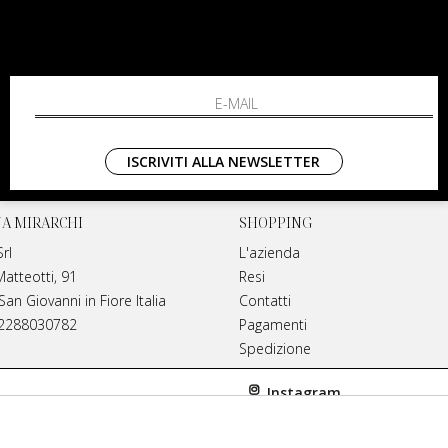
ISCRIVITI ALLA NEWSLETTER
NA MIRARCHI
SHOPPING
rl
L'azienda
Matteotti, 91
Resi
an Giovanni in Fiore Italia
Contatti
02288030782
Pagamenti
Spedizione
Instagram
anamirarchi.it