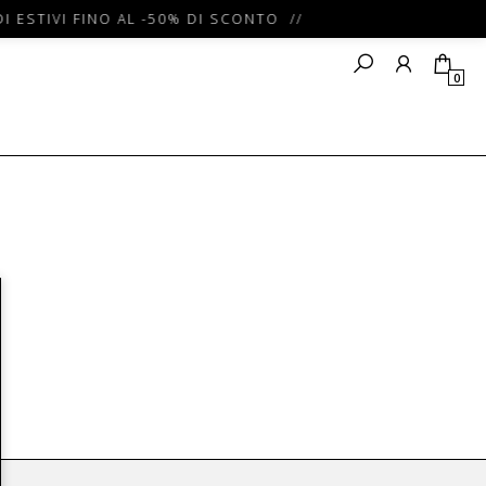
I ESTIVI FINO AL -50% DI SCONTO //
0