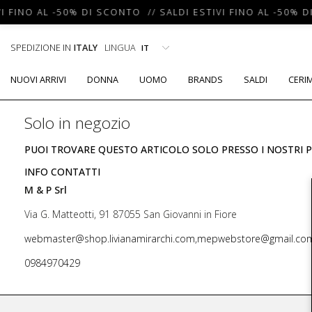
I FINO AL -50% DI SCONTO // SALDI ESTIVI FINO AL -50% D
SPEDIZIONE IN
ITALY
LINGUA
NUOVI ARRIVI
DONNA
UOMO
BRANDS
SALDI
CERI
Solo in negozio
PUOI TROVARE QUESTO ARTICOLO SOLO PRESSO I NOSTRI P
INFO CONTATTI
M & P Srl
Via G. Matteotti, 91 87055 San Giovanni in Fiore
webmaster@shop.livianamirarchi.com,mepwebstore@gmail.co
0984970429