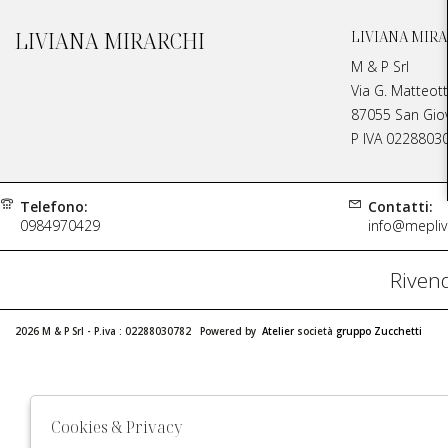
LIVIANA MIRARCHI
LIVIANA MIRA
M & P Srl
Via G. Matteott
87055 San Giova
P IVA 0228803
Telefono:
Contatti:
0984970429
info@meplivi
Rivend
2026 M & P Srl - P.iva : 02288030782 Powered by
Atelier
società
gruppo Zucchetti
Cookies & Privacy