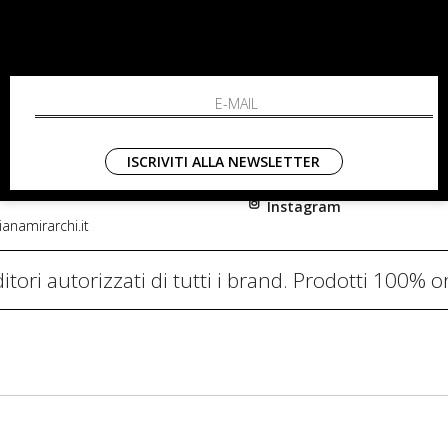
RCHI
SHOPPING
L'azienda
i, 91
Resi
nni in Fiore Italia
Contatti
0782
Pagamenti
ISCRIVITI ALLA NEWSLETTER
Spedizione
Instagram
anamirarchi.it
itori autorizzati di tutti i brand. Prodotti 100% or