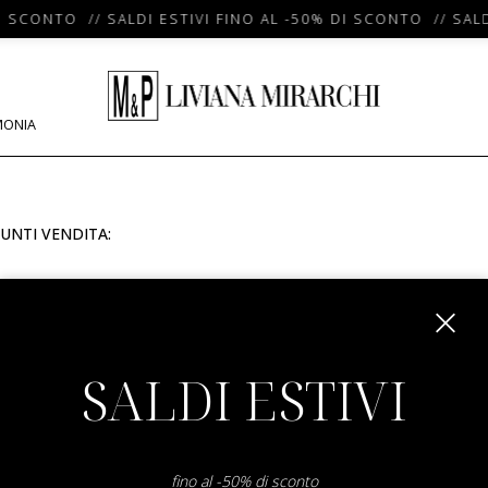
I SCONTO // SALDI ESTIVI FINO AL -50% DI SCONTO // SALD
MONIA
UNTI VENDITA:
m
SALDI ESTIVI
fino al -50% di sconto