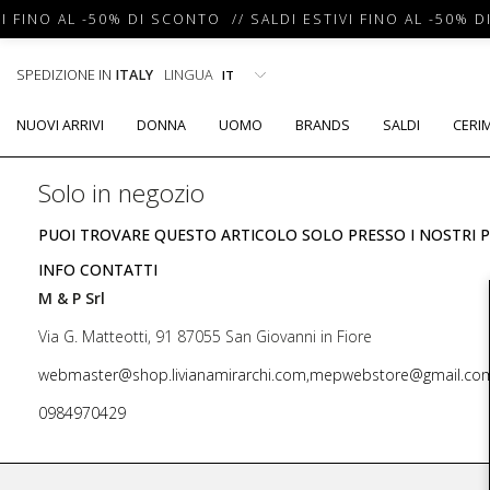
I FINO AL -50% DI SCONTO // SALDI ESTIVI FINO AL -50% D
SPEDIZIONE IN
ITALY
LINGUA
NUOVI ARRIVI
DONNA
UOMO
BRANDS
SALDI
CERI
Solo in negozio
PUOI TROVARE QUESTO ARTICOLO SOLO PRESSO I NOSTRI P
INFO CONTATTI
M & P Srl
Via G. Matteotti, 91 87055 San Giovanni in Fiore
webmaster@shop.livianamirarchi.com,mepwebstore@gmail.co
0984970429