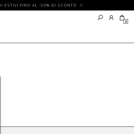
I ESTIVI FINO AL -50% DI SCONTO //
0