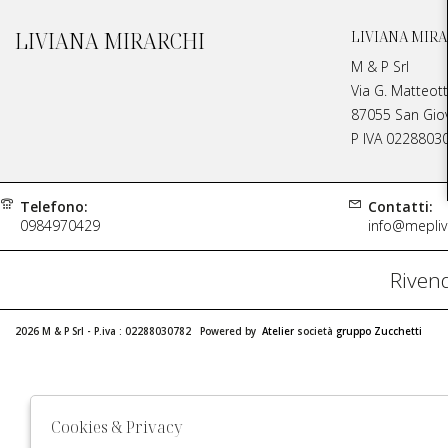
LIVIANA MIRARCHI
LIVIANA MIRA
M & P Srl
Via G. Matteott
87055 San Giova
P IVA 0228803
Telefono:
Contatti:
0984970429
info@meplivi
Rivend
2026 M & P Srl - P.iva : 02288030782 Powered by
Atelier
società
gruppo Zucchetti
Cookies & Privacy