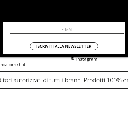
RCHI
SHOPPING
L'azienda
i, 91
Resi
nni in Fiore Italia
Contatti
0782
Pagamenti
ISCRIVITI ALLA NEWSLETTER
Spedizione
Instagram
anamirarchi.it
itori autorizzati di tutti i brand. Prodotti 100% or