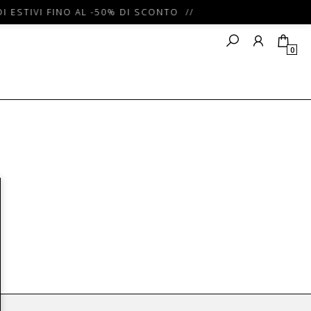
I ESTIVI FINO AL -50% DI SCONTO //
0