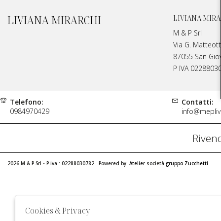
LIVIANA MIRARCHI
LIVIANA MIRA
M & P Srl
Via G. Matteott
87055 San Giova
P IVA 0228803
Telefono:
Contatti:
0984970429
info@meplivi
Rivend
2026 M & P Srl - P.iva : 02288030782 Powered by
Atelier
società
gruppo Zucchetti
Cookies & Privacy