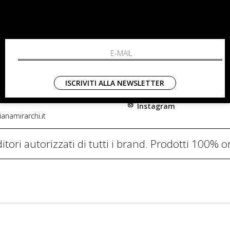
RCHI
SHOPPING
L'azienda
i, 91
Resi
nni in Fiore Italia
Contatti
0782
Pagamenti
ISCRIVITI ALLA NEWSLETTER
Spedizione
Instagram
anamirarchi.it
itori autorizzati di tutti i brand. Prodotti 100% or