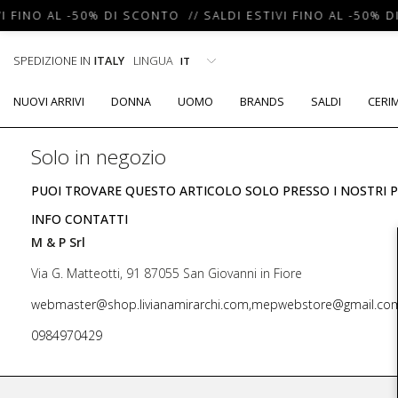
I FINO AL -50% DI SCONTO // SALDI ESTIVI FINO AL -50% D
SPEDIZIONE IN
ITALY
LINGUA
NUOVI ARRIVI
DONNA
UOMO
BRANDS
SALDI
CERI
Solo in negozio
PUOI TROVARE QUESTO ARTICOLO SOLO PRESSO I NOSTRI P
INFO CONTATTI
M & P Srl
Via G. Matteotti, 91 87055 San Giovanni in Fiore
webmaster@shop.livianamirarchi.com,mepwebstore@gmail.co
0984970429