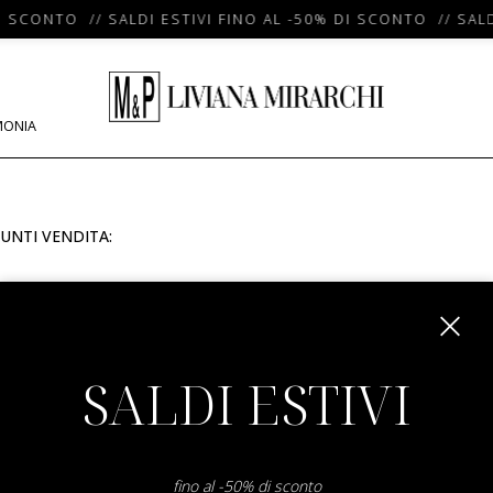
I SCONTO // SALDI ESTIVI FINO AL -50% DI SCONTO // SALD
MONIA
UNTI VENDITA:
m
SALDI ESTIVI
fino al -50% di sconto