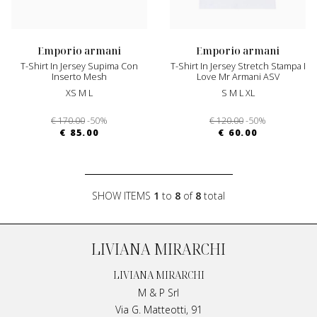
emporio armani
emporio armani
T-Shirt In Jersey Supima Con
T-Shirt In Jersey Stretch Stampa I
Inserto Mesh
Love Mr Armani ASV
XS M L
S M L XL
€ 170.00
-50%
€ 120.00
-50%
€ 85.00
€ 60.00
SHOW ITEMS
1
to
8
of
8
total
LIVIANA MIRARCHI
LIVIANA MIRARCHI
M & P Srl
Via G. Matteotti, 91