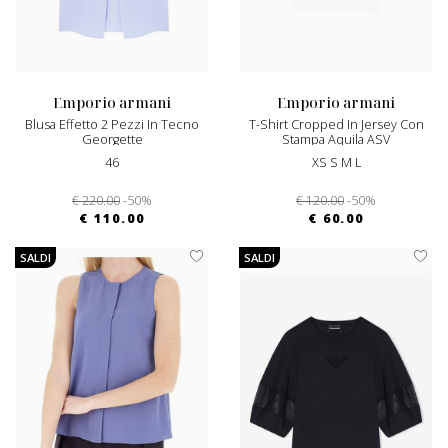
emporio armani
emporio armani
Blusa Effetto 2 Pezzi In Tecno
T-Shirt Cropped In Jersey Con
Georgette
Stampa Aquila ASV
46
XS S M L
€ 220.00
-50%
€ 120.00
-50%
€ 110.00
€ 60.00
SALDI
SALDI