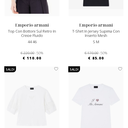
emporio armani
emporio armani
Top Con Bottoni Sul Retro In
T-Shirt In Jersey Supima Con
Crepe Fluido
Inserto Mesh
44 46
S M
€ 220.00
-50%
€ 170.00
-50%
€ 110.00
€ 85.00
SALDI
SALDI