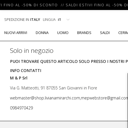
I FINO AL -50% DI SCONTO // SALDI ESTIVI FINO AL -50% D
SPEDIZIONE IN
ITALY
LINGUA
NUOVI ARRIVI
DONNA
UOMO
BRANDS
SALDI
CERI
Solo in negozio
PUOI TROVARE QUESTO ARTICOLO SOLO PRESSO I NOSTRI P
INFO CONTATTI
M & P Srl
Via G. Matteotti, 91 87055 San Giovanni in Fiore
webmaster@shop.livianamirarchi.com,mepwebstore@gmail.co
0984970429