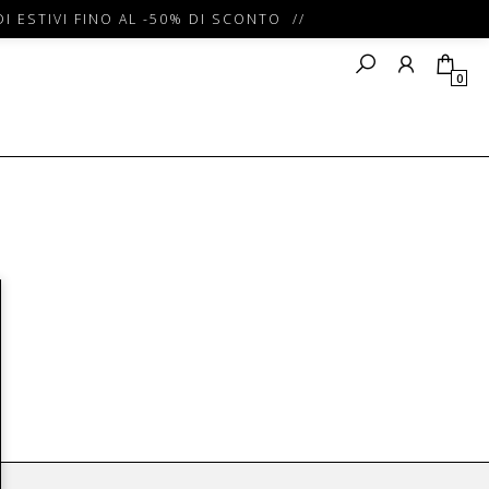
I ESTIVI FINO AL -50% DI SCONTO //
0