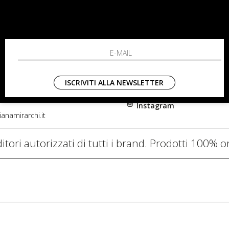
RCHI
SHOPPING
L'azienda
i, 91
Resi
nni in Fiore Italia
Contatti
0782
Pagamenti
ISCRIVITI ALLA NEWSLETTER
Spedizione
Instagram
anamirarchi.it
itori autorizzati di tutti i brand. Prodotti 100% or