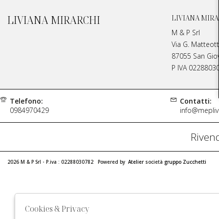
LIVIANA MIRARCHI
LIVIANA MIRA
M & P Srl
Via G. Matteott
87055 San Giova
P IVA 0228803
Telefono:
Contatti:
0984970429
info@meplivi
Rivend
2026 M & P Srl - P.iva : 02288030782 Powered by
Atelier
società
gruppo Zucchetti
Cookies & Privacy