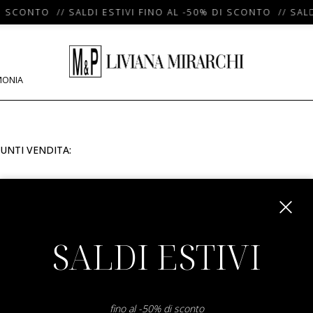
I SCONTO // SALDI ESTIVI FINO AL -50% DI SCONTO // SALD
MONIA
UNTI VENDITA:
m
SALDI ESTIVI
fino al -50% di sconto