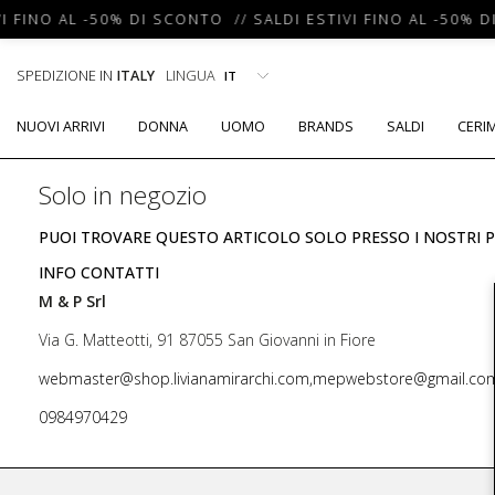
I FINO AL -50% DI SCONTO // SALDI ESTIVI FINO AL -50% D
SPEDIZIONE IN
ITALY
LINGUA
NUOVI ARRIVI
DONNA
UOMO
BRANDS
SALDI
CERI
Solo in negozio
PUOI TROVARE QUESTO ARTICOLO SOLO PRESSO I NOSTRI P
INFO CONTATTI
M & P Srl
Via G. Matteotti, 91 87055 San Giovanni in Fiore
webmaster@shop.livianamirarchi.com,mepwebstore@gmail.co
0984970429