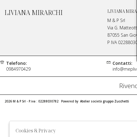
LIVIANA MIRARCHI
LIVIANA MIRA
M & P Srl
Via G. Matteott
87055 San Giova
P IVA 0228803
Telefono:
Contatti:
0984970429
info@meplivi
Rivend
2026 M & P Srl - P.iva : 02288030782 Powered by
Atelier
società
gruppo Zucchetti
Cookies & Privacy