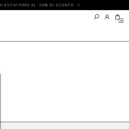
I ESTIVI FINO AL -50% DI SCONTO //
0