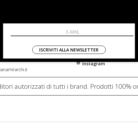
RCHI
SHOPPING
L'azienda
i, 91
Resi
nni in Fiore Italia
Contatti
0782
Pagamenti
ISCRIVITI ALLA NEWSLETTER
Spedizione
Instagram
anamirarchi.it
itori autorizzati di tutti i brand. Prodotti 100% or