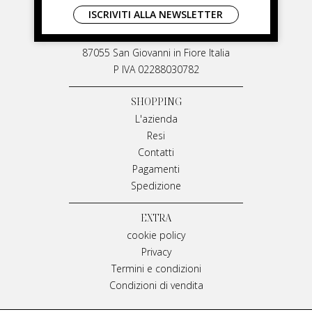
LIVIANA MIRARCHI
ISCRIVITI ALLA NEWSLETTER
M & P Srl
Via G. Matteotti, 91
87055 San Giovanni in Fiore Italia
P IVA 02288030782
SHOPPING
L'azienda
Resi
Contatti
Pagamenti
Spedizione
EXTRA
cookie policy
Privacy
Termini e condizioni
Condizioni di vendita