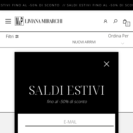
ESTIVI FINO AL -50% DI SCONTO // SALDI ESTIVI FINO AL -50% DI SC
0
Ordina Per
Filtri
Categorie Uomo
/
Abbigliamento Uomo
/
Mantella Uomo
MANTELLA UOMO
SALDI ESTIVI
SHOW ITEMS
1
to
0
of
0
total
fino al -50% di sconto
LIVIANA MIRARCHI