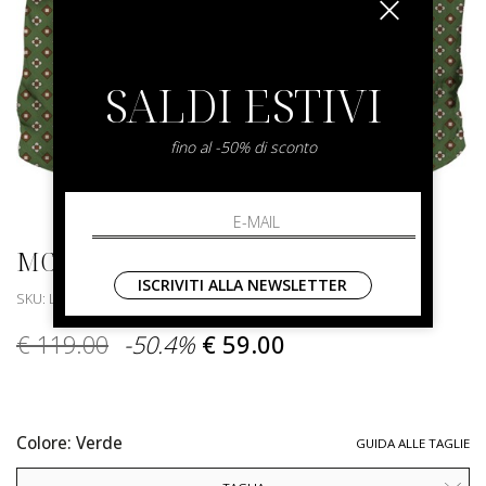
SALDI ESTIVI
fino al -50% di sconto
MC2 SAINT BARTH
ISCRIVITI ALLA NEWSLETTER
SKU: LIG0016-TEX0001.DEW TIE 52
€ 119.00
-50.4%
€ 59.00
Colore: Verde
GUIDA ALLE TAGLIE