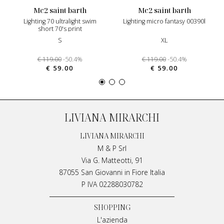
mc2 saint barth
mc2 saint barth
lighting 70 ultralight swim
lighting micro fantasy 00390l
short 70's print
S
XL
€ 119.00
-50.4%
€ 119.00
-50.4%
€ 59.00
€ 59.00
LIVIANA MIRARCHI
LIVIANA MIRARCHI
M & P Srl
Via G. Matteotti, 91
87055 San Giovanni in Fiore Italia
P IVA 02288030782
SHOPPING
L'azienda