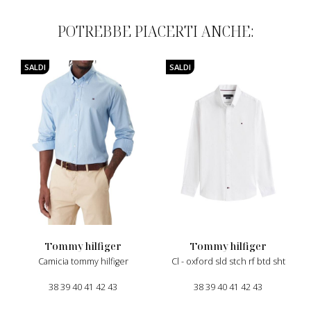
POTREBBE PIACERTI ANCHE:
SALDI
SALDI
tommy hilfiger
tommy hilfiger
camicia tommy hilfiger
cl - oxford sld stch rf btd sht
38 39 40 41 42 43
38 39 40 41 42 43