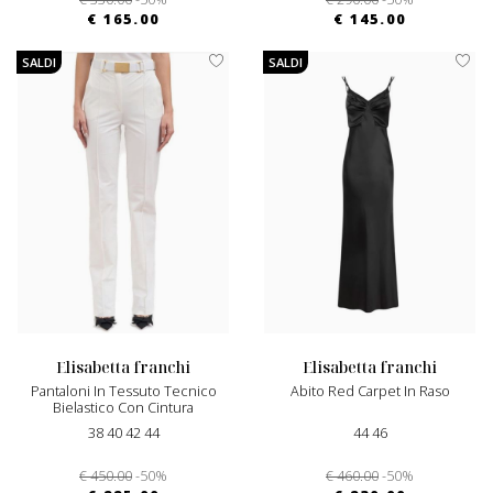
€ 165.00
€ 145.00
SALDI
SALDI
elisabetta franchi
elisabetta franchi
Pantaloni In Tessuto Tecnico
Abito Red Carpet In Raso
Bielastico Con Cintura
38 40 42 44
44 46
€ 450.00
-50%
€ 460.00
-50%