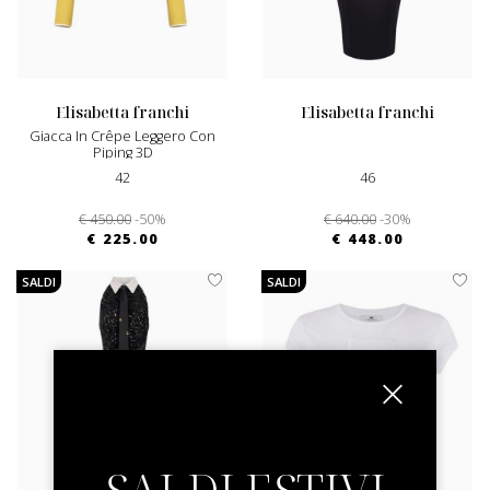
elisabetta franchi
elisabetta franchi
Giacca In Crêpe Leggero Con
Piping 3D
42
46
€ 450.00
-50%
€ 640.00
-30%
€ 225.00
€ 448.00
SALDI
SALDI
SALDI ESTIVI