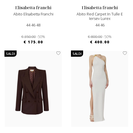
elisabetta franchi
elisabetta franchi
Abito Elisabetta Franchi
Abito Red Carpet In Tulle E
Jersey Lurex
44 46 48
44 46
€ 350.00
-50%
€ 800.00
-50%
€ 175.00
€ 400.00
SALDI
SALDI