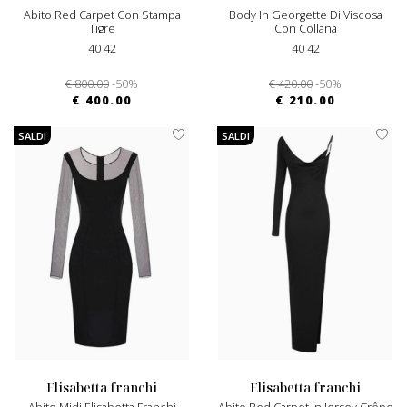
Abito Red Carpet Con Stampa
Body In Georgette Di Viscosa
Tigre
Con Collana
40 42
40 42
€ 800.00
-50%
€ 420.00
-50%
€ 400.00
€ 210.00
SALDI
SALDI
elisabetta franchi
elisabetta franchi