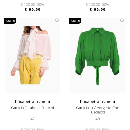
€ 120.00
-50%
€ 120.00
-50%
€ 60.00
€ 60.00
SALDI
SALDI
elisabetta franchi
elisabetta franchi
Camicia Elisabetta Franchi
Camicia In Georgette Con
Fusciacca
42
40
€ 330.00
-50%
€ 290.00
-50%