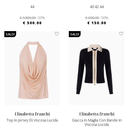
44
40 42 44
€ 1000.00
-50%
€ 300.00
-50%
€ 500.00
€ 150.00
SALDI
SALDI
elisabetta franchi
elisabetta franchi
Top In Jersey Di Viscosa Lucida
Giacca In Maglia Con Bande In
Viscosa Lucida