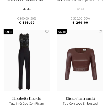
Abito Midi Elisabetta Franchi
Abito Red Carpet In Jersey Crêpe
42 44
40 42
€ 390.00
-50%
€ 520.00
-50%
€ 195.00
€ 260.00
SALDI
SALDI
elisabetta franchi
elisabetta franchi
Tuta In Crêpe Con Ricami
Top Con Logo Embossed