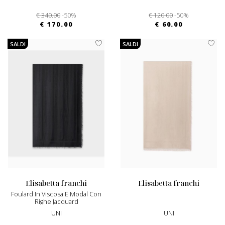
€ 340.00
-50%
€ 120.00
-50%
€ 170.00
€ 60.00
SALDI
SALDI
elisabetta franchi
elisabetta franchi
Foulard In Viscosa E Modal Con
Righe Jacquard
UNI
UNI