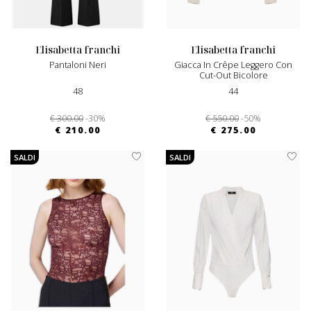
elisabetta franchi
elisabetta franchi
Pantaloni Neri
Giacca In Crêpe Leggero Con
Cut-Out Bicolore
48
44
€ 300.00
-30%
€ 550.00
-50%
€ 210.00
€ 275.00
SALDI
SALDI