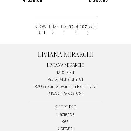
€ 225.00
€ 230.00
SHOW ITEMS
1
to
32
of
107
total
⟨
1
2
3
4
⟩
LIVIANA MIRARCHI
LIVIANA MIRARCHI
M & P Srl
Via G. Matteotti, 91
87055 San Giovanni in Fiore Italia
P IVA 02288030782
SHOPPING
L'azienda
Resi
Contatti