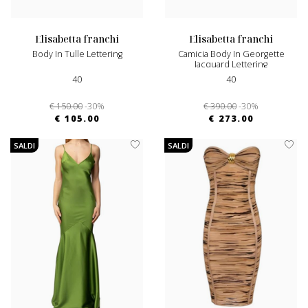
elisabetta franchi
elisabetta franchi
Body In Tulle Lettering
Camicia Body In Georgette
Jacquard Lettering
40
40
€ 150.00
-30%
€ 390.00
-30%
€ 105.00
€ 273.00
SALDI
SALDI