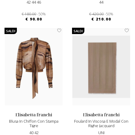
42 44 46
44
€ 180.00
-50%
€ 420.00
-50%
€ 90.00
€ 210.00
SALDI
SALDI
elisabetta franchi
elisabetta franchi
Blusa In Chiffon Con Stampa
Foulard In Viscosa E Modal Con
Tigre
Righe Jacquard
40 42
UNI