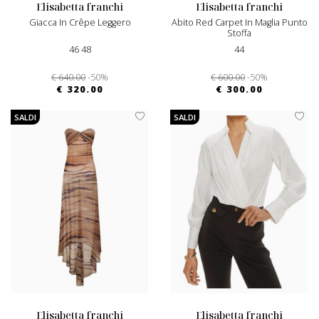
elisabetta franchi
elisabetta franchi
Giacca In Crêpe Leggero
Abito Red Carpet In Maglia Punto
Stoffa
46 48
44
€ 640.00
-50%
€ 600.00
-50%
€ 320.00
€ 300.00
SALDI
SALDI
elisabetta franchi
elisabetta franchi