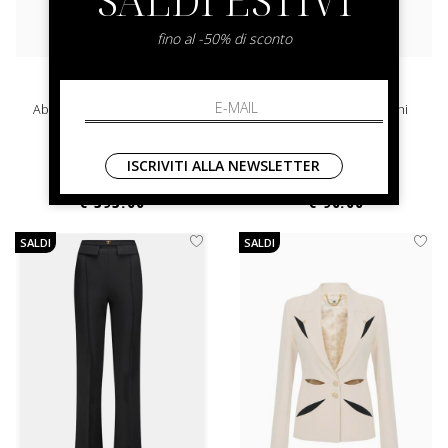
fino al -50% di sconto
elisabetta franchi
elisabetta franchi
Abito Red Carpet Elisabetta
T-Shirt Elisabetta Franchi
Franchi
42
44
ISCRIVITI ALLA NEWSLETTER
€ 850.00
-30%
€ 180.00
-50%
€ 595.00
€ 90.00
SALDI
SALDI