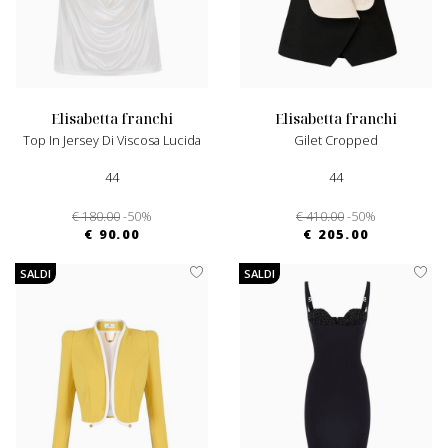
elisabetta franchi
elisabetta franchi
Top In Jersey Di Viscosa Lucida
Gilet Cropped
44
44
€ 180.00
-50%
€ 410.00
-50%
€ 90.00
€ 205.00
SALDI
SALDI