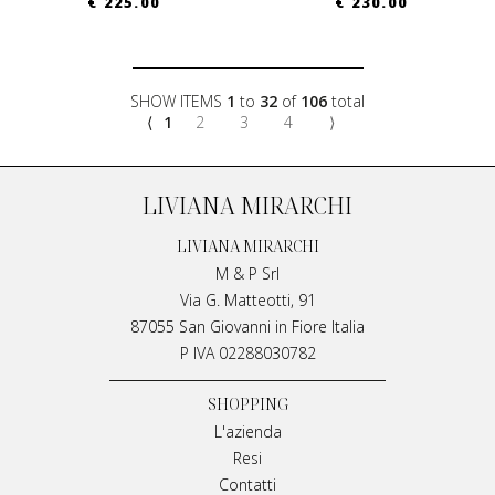
€ 225.00
€ 230.00
SHOW ITEMS
1
to
32
of
106
total
⟨
1
2
3
4
⟩
LIVIANA MIRARCHI
LIVIANA MIRARCHI
M & P Srl
Via G. Matteotti, 91
87055 San Giovanni in Fiore Italia
P IVA 02288030782
SHOPPING
L'azienda
Resi
Contatti