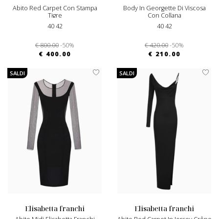
Abito Red Carpet Con Stampa
Body In Georgette Di Viscosa
Tigre
Con Collana
40 42
40 42
€ 800.00
-50%
€ 420.00
-50%
€ 400.00
€ 210.00
SALDI
SALDI
elisabetta franchi
elisabetta franchi