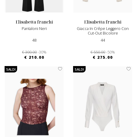
elisabetta franchi
elisabetta franchi
Pantaloni Neri
Giacca In Crêpe Leggero Con
Cut-Out Bicolore
48
44
€ 300.00
-30%
€ 550.00
-50%
€ 210.00
€ 275.00
SALDI
SALDI