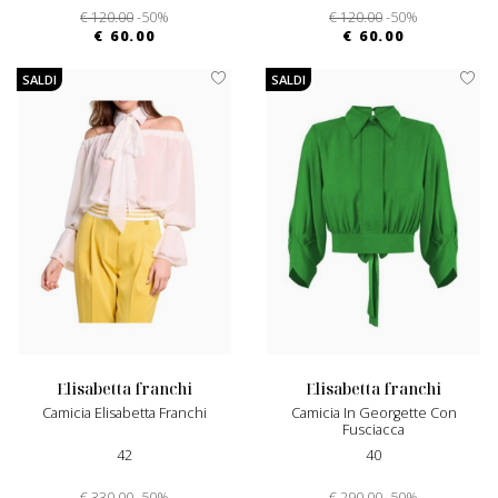
€ 120.00
-50%
€ 120.00
-50%
€ 60.00
€ 60.00
SALDI
SALDI
elisabetta franchi
elisabetta franchi
Camicia Elisabetta Franchi
Camicia In Georgette Con
Fusciacca
42
40
€ 330.00
-50%
€ 290.00
-50%