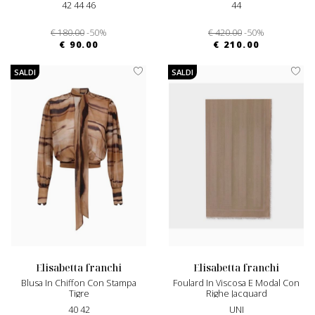
42 44 46
44
€ 180.00
-50%
€ 420.00
-50%
€ 90.00
€ 210.00
SALDI
SALDI
elisabetta franchi
elisabetta franchi
Blusa In Chiffon Con Stampa
Foulard In Viscosa E Modal Con
Tigre
Righe Jacquard
40 42
UNI