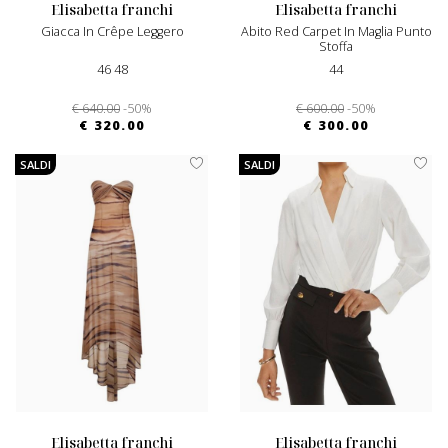
elisabetta franchi
elisabetta franchi
Giacca In Crêpe Leggero
Abito Red Carpet In Maglia Punto
Stoffa
46 48
44
€ 640.00
-50%
€ 600.00
-50%
€ 320.00
€ 300.00
SALDI
SALDI
elisabetta franchi
elisabetta franchi