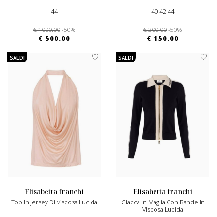
44
40 42 44
€ 1000.00
-50%
€ 300.00
-50%
€ 500.00
€ 150.00
SALDI
SALDI
elisabetta franchi
elisabetta franchi
Top In Jersey Di Viscosa Lucida
Giacca In Maglia Con Bande In
Viscosa Lucida