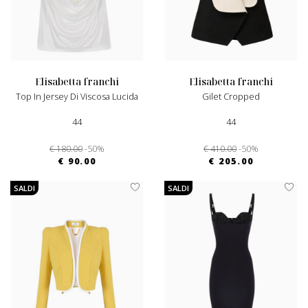
elisabetta franchi
elisabetta franchi
Top In Jersey Di Viscosa Lucida
Gilet Cropped
44
44
€ 180.00
-50%
€ 410.00
-50%
€ 90.00
€ 205.00
SALDI
SALDI