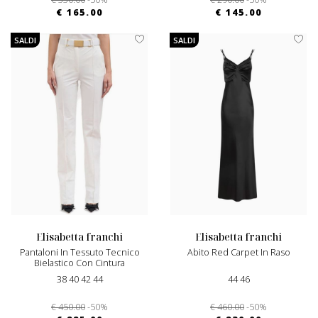
€ 165.00
€ 145.00
SALDI
SALDI
elisabetta franchi
elisabetta franchi
Pantaloni In Tessuto Tecnico
Abito Red Carpet In Raso
Bielastico Con Cintura
38 40 42 44
44 46
€ 450.00
-50%
€ 460.00
-50%