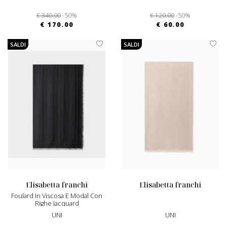
€ 340.00
-50%
€ 120.00
-50%
€ 170.00
€ 60.00
SALDI
SALDI
elisabetta franchi
elisabetta franchi
Foulard In Viscosa E Modal Con
Righe Jacquard
UNI
UNI