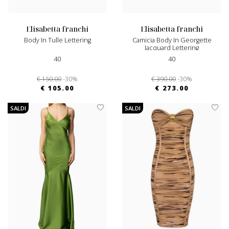
elisabetta franchi
elisabetta franchi
Body In Tulle Lettering
Camicia Body In Georgette
Jacquard Lettering
40
40
€ 150.00
-30%
€ 390.00
-30%
€ 105.00
€ 273.00
SALDI
SALDI