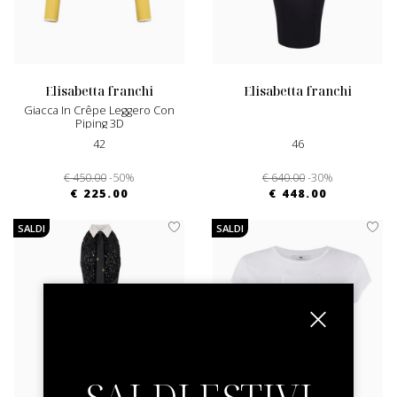
elisabetta franchi
elisabetta franchi
Giacca In Crêpe Leggero Con
Piping 3D
42
46
€ 450.00
-50%
€ 640.00
-30%
€ 225.00
€ 448.00
SALDI
SALDI
SALDI ESTIVI