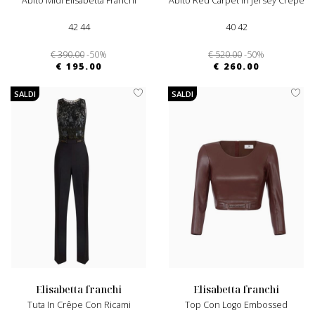
Abito Midi Elisabetta Franchi
Abito Red Carpet In Jersey Crêpe
42 44
40 42
€ 390.00
-50%
€ 520.00
-50%
€ 195.00
€ 260.00
SALDI
SALDI
elisabetta franchi
elisabetta franchi
Tuta In Crêpe Con Ricami
Top Con Logo Embossed