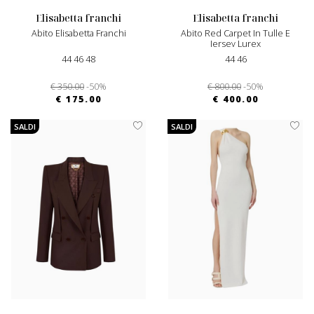
elisabetta franchi
elisabetta franchi
Abito Elisabetta Franchi
Abito Red Carpet In Tulle E
Jersey Lurex
44 46 48
44 46
€ 350.00
-50%
€ 800.00
-50%
€ 175.00
€ 400.00
SALDI
SALDI