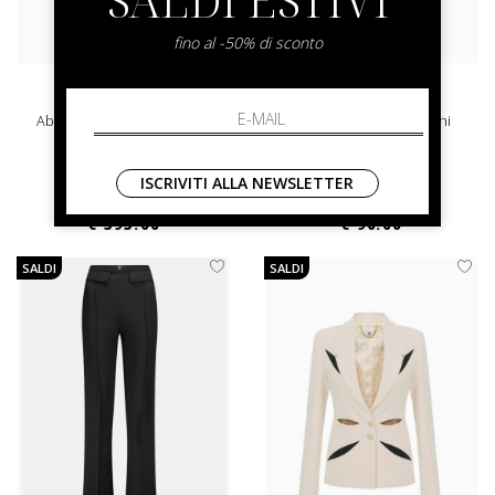
fino al -50% di sconto
elisabetta franchi
elisabetta franchi
Abito Red Carpet Elisabetta
T-Shirt Elisabetta Franchi
Franchi
42
44
ISCRIVITI ALLA NEWSLETTER
€ 850.00
-30%
€ 180.00
-50%
€ 595.00
€ 90.00
SALDI
SALDI