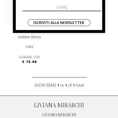
ISCRIVITI ALLA NEWSLETTER
barbour
Debbie Shorts
S M L
€ 150.00
-50%
€ 75.00
SHOW ITEMS
1
to
1
of
1
total
LIVIANA MIRARCHI
LIVIANA MIRARCHI